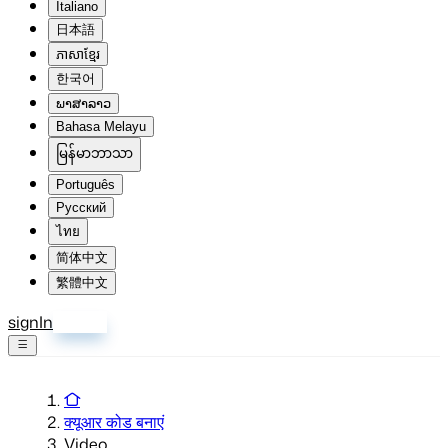
Italiano
日本語
ភាសាខ្មែរ
한국어
ພາສາລາວ
Bahasa Melayu
မြန်မာဘာသာ
Português
Русский
ไทย
简体中文
繁體中文
signIn
साइन अप
क्यूआर कोड बनाएं
Video