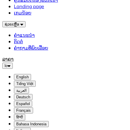
ຄຸນສົມບັດຂອງພວກເຮົາ
Landing page
ເກມນ້ອຍ
ຊ່ວຍເຫຼືອ
ຄຳແນະນຳ
ຕິດຕໍ່
ຄຳຖາມທີ່ພົບເລື້ອຍ
ລາຄາ
lo
English
Tiếng Việt
العربية
Deutsch
Español
Français
हिन्दी
Bahasa Indonesia