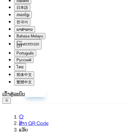
Italiano
日本語
ភាសាខ្មែរ
한국어
ພາສາລາວ
Bahasa Melayu
မြန်မာဘာသာ
Português
Русский
ไทย
简体中文
繁體中文
ເຂົ້າສູ່ລະບົບ
ລົງທະບຽນ
ສ້າງ QR Code
ແອັບ