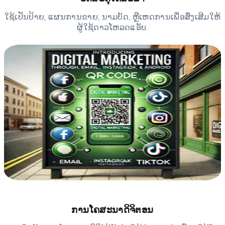
ໃຊ້ເປັນປ້າຍ, ແຜນການຂາຍ, ນາມບັດ, ຫຼືເຫດການເພື່ອສົ່ງເສີມໃຫ້
ຜູ້ໃຊ້ດາວໂຫລດແອັບ.
ການໂຄສະນາດິຈິຕອນ