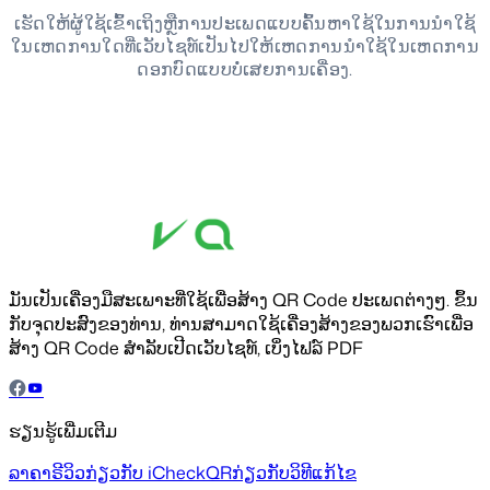
ເຮັດໃຫ້ຜູ້ໃຊ້ເຂົ້າເຖິງຫຼືການປະເພດແບບຄົ້ນຫາໃຊ້ໃນການນຳໃຊ້
ໃນເຫດການໃດທີ່ເວັບໄຊທ໌ເປັນໄປໃຫ້ເຫດການນຳໃຊ້ໃນເຫດການ
ດອກບົດແບບບໍ່ເສຍການເຄື່ອງ.
ມັນເປັນເຄື່ອງມືສະເພາະທີ່ໃຊ້ເພື່ອສ້າງ QR Code ປະເພດຕ່າງໆ. ຂຶ້ນ
ກັບຈຸດປະສົງຂອງທ່ານ, ທ່ານສາມາດໃຊ້ເຄື່ອງສ້າງຂອງພວກເຮົາເພື່ອ
ສ້າງ QR Code ສຳລັບເປີດເວັບໄຊທ໌, ເບິ່ງໄຟລ໌ PDF
ຮຽນຮູ້ເພີ່ມເຕີມ
ລາຄາ
ຣີວິວ
ກ່ຽວກັບ iCheckQR
ກ່ຽວກັບວິທີແກ້ໄຂ