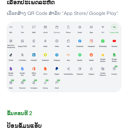
ເລືອກປະເພດລະຫັດ
ເລືອກສ້າງ QR Code ສຳລັບ "App Store/ Google Play".
ຂັ້ນຕອນທີ 2
ປ້ອນຂໍ້ມູນແອັບ