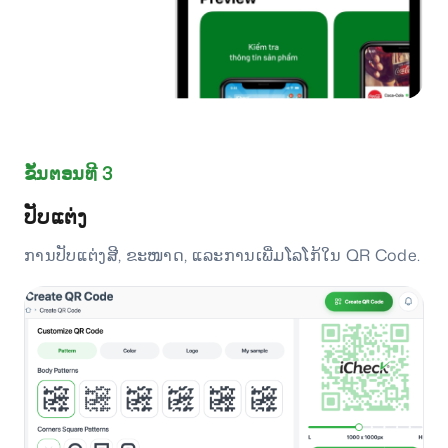
ຂັ້ນຕອນທີ 3
ປັບແຕ່ງ
ການປັບແຕ່ງສີ, ຂະໜາດ, ແລະການເພີ່ມໂລໂກ້ໃນ QR Code.