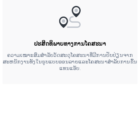
ປະສິດທິພາບທາງການໂຄສະນາ
ຄວາມເໝາະສົມສຳລັບວັດສະດຸໂຄສະນາທີ່ມີການປັບປ່ຽນຈາກ
ສະຫນັກງານທັງໃນຮູບແບບອອນລາຍແລະໂຄສະນາສຳລັບການຂຶ້ນ
ແທນແອັບ.