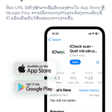
ປ້ອນ URL ໄປຍັງໜ້າລາຍຊື່ແອັບຂອງທ່ານໃນ App Store ຫຼື
Google Play. ການບໍລິການບາງຢ່າງອາດຕ້ອງການເພີຍງຊື່
ID ແອັບເພື່ອເຮັດໃຫ້ຂະບວນການງ່າຍຂຶ້ນ.