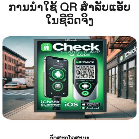
ການນໍາໃຊ້ QR ສໍາລັບແອັບ
ໃນຊີວິດຈິງ
ວັດສະດຸໂຄສະນາ