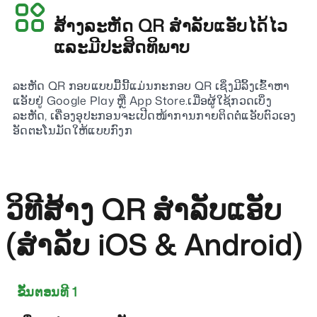
ສ້າງລະຫັດ QR ສໍາລັບແອັບໄດ້ໄວ
ແລະມີປະສິດທິພາບ
ລະຫັດ QR ກອບແບບມື້ນີ້ແມ່ນກະກອບ QR ເຊິ່ງມີລິ້ງເຂົ້າຫາ
ແອັບຢູ່ Google Play ຫຼື App Store.ເມື່ອຜູ້ໃຊ້ກວດເບິ່ງ
ລະຫັດ, ເຄື່ອງອຸປະກອນຈະເປີດໜ້າການກາຍຕິດຕໍ່ແອັບຕົວເອງ
ອັດຕະໂນມັດໃຫ້ແບບກົງກ
ວິທີສ້າງ QR ສໍາລັບແອັບ
(ສໍາລັບ iOS & Android)
ຂັ້ນຕອນທີ 1