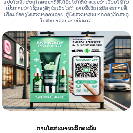
ແປບໃນວັດສະດຸໂຄສະນາທີ່ທີ່ໄດ້ລັບໄປໃຫ້ຄຳແນະນຳເອື້ອຍໃຊ້ໃນ
ເປັນການນຳໃຊ້ຂອງທັງໃນເວັບໄຊທ໌, ລາຍຊື່ເວັບໄຊທ໌ລາຍການທີ່
ເຊື່ອມຕໍ່ທາງໂຄສະນາອອນລາຍ, ຫຼືໂຄສະນາສະມາດຂອງວັດສະດຸ
ໂຄສະນາອອນລາຍອັບເດດ.
ການໂຄສະນາຜະລິດຕະພັນ