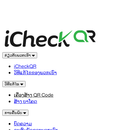
ກ່ຽວກັບພວກເຮົາ
iCheckQR
ວິທີແກ້ໄຂຂອງພວກເຮົາ
ວິທີແກ້ໄຂ
ເຄື່ອງສ້າງ QR Code
ສ້າງ ບາໂຄດ
ການຄົ້ນພົບ
ບົດຄວາມ