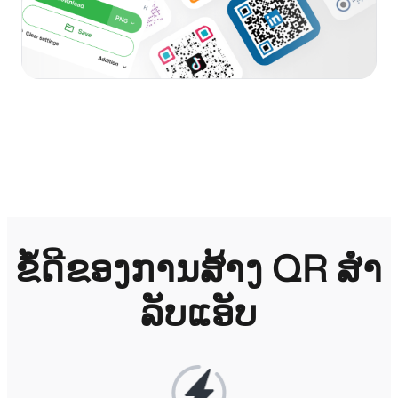
ຂໍ້ດີຂອງການສ້າງ QR ສໍາ
ລັບແອັບ