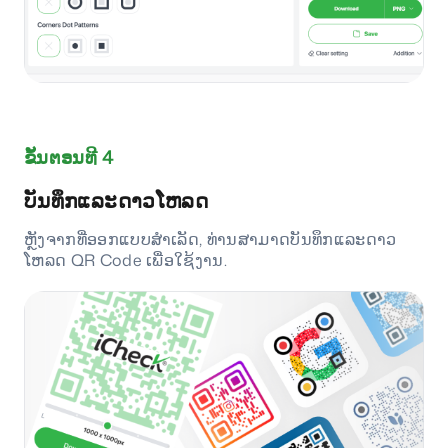
ຂັ້ນຕອນທີ 4
ບັນທຶກແລະດາວໂຫລດ
ຫຼັງຈາກທີ່ອອກແບບສຳເລັດ, ທ່ານສາມາດບັນທຶກແລະດາວ
ໂຫລດ QR Code ເພື່ອໃຊ້ງານ.