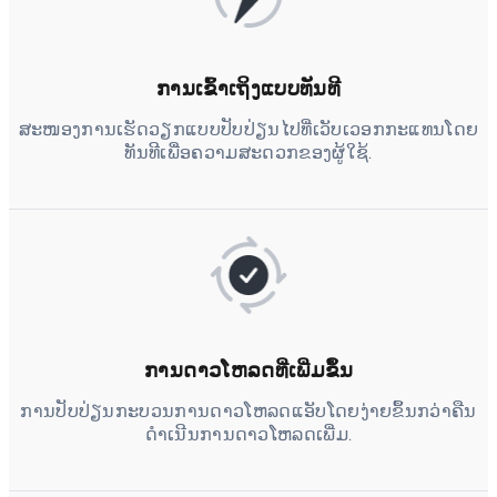
ການເຂົ້າເຖິງແບບທັນທີ
ສະໜອງການເຮັດວຽກແບບປັບປ່ຽນໄປທີ່ເວັບເວອກກະແທນໂດຍ
ທັນທີເພື່ອຄວາມສະດວກຂອງຜູ້ໃຊ້.
ການດາວໂຫລດທີ່ເພີ່ມຂຶ້ນ
ການປັບປ່ຽນກະບວນການດາວໂຫລດແອັບໂດຍງ່າຍຂຶ້ນກວ່າຄືນ
ດຳເນີນການດາວໂຫລດເພີ່ມ.