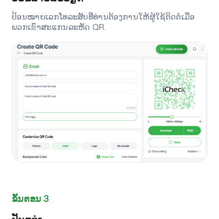
ປ້ອນໝາຍເລກໂທລະສັບທີ່ທ່ານຕ້ອງການໃຫ້ຜູ້ໃຊ້ຕິດຕໍ່ເມື່ອ
ພວກເຂົາສະແກນລະຫັດ QR.
ຂັ້ນຕອນ 3