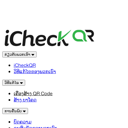
ກ່ຽວກັບພວກເຮົາ
iCheckQR
ວິທີແກ້ໄຂຂອງພວກເຮົາ
ວິທີແກ້ໄຂ
ເຄື່ອງສ້າງ QR Code
ສ້າງ ບາໂຄດ
ການຄົ້ນພົບ
ບົດຄວາມ