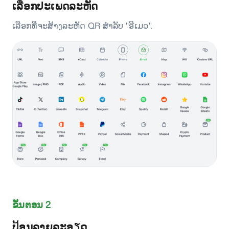
ເລືອກປະເພດລະຫັດ
ເລືອກທີ່ຈະສ້າງລະຫັດ QR ສຳລັບ "ອີເມວ".
ຂັ້ນຕອນ 2
ປ້ອນລາຍລະອຽດ