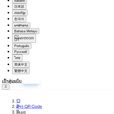
Italiano
日本語
ភាសាខ្មែរ
한국어
ພາສາລາວ
Bahasa Melayu
မြန်မာဘာသာ
Português
Русский
ไทย
简体中文
繁體中文
ເຂົ້າສູ່ລະບົບ
ລົງທະບຽນ
ສ້າງ QR Code
ອີເມວ