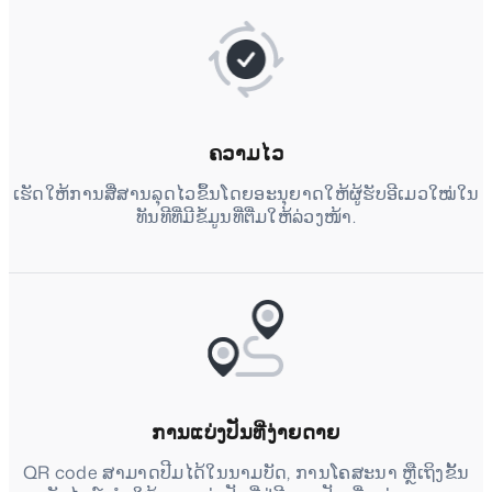
ຄວາມໄວ
ເຮັດໃຫ້ການສື່ສານລຸດໄວຂຶ້ນໂດຍອະນຸຍາດໃຫ້ຜູ້ຮັບອີເມວໃໝ່ໃນ
ທັນທີທີ່ມີຂໍ້ມູນທີ່ຕື່ມໃຫ້ລ່ວງໜ້າ.
ການແບ່ງປັນທີ່ງ່າຍດາຍ
QR code ສາມາດປີມໄດ້ໃນນາມບັດ, ການໂຄສະນາ ຫຼືເຖິງຂັ້ນ