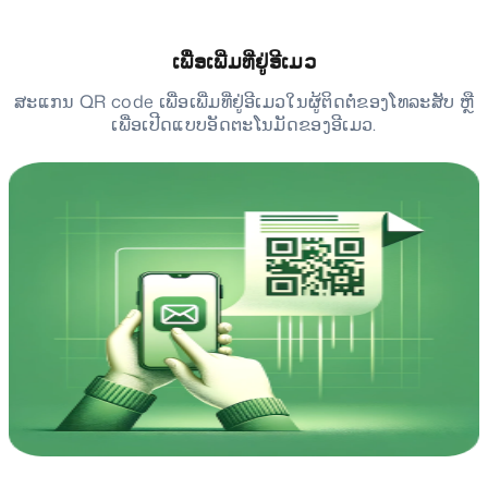
ເພື່ອເພີ່ມທີ່ຢູ່ອີເມວ
ສະແກນ QR code ເພື່ອເພີ່ມທີ່ຢູ່ອີເມວໃນຜູ້ຕິດຕໍ່ຂອງໂທລະສັບ ຫຼື
ເພື່ອເປີດແບບອັດຕະໂນມັດຂອງອີເມວ.