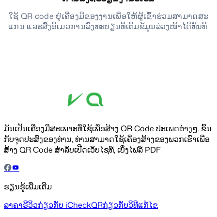
ໃຊ້ QR code ຢູ່ເຄື່ອງມືຂອງງານເພື່ອໃຫ້ຜູ້ເຂົ້າຮ່ວມສາມາດສະ
ແກນ ແລະສົ່ງອີເມວການລົງທະບຽນທີ່ເຕີມຂໍ້ມູນລ່ວງໜ້າໄດ້ທັນທີ.
ມັນເປັນເຄື່ອງມືສະເພາະທີ່ໃຊ້ເພື່ອສ້າງ QR Code ປະເພດຕ່າງໆ. ຂຶ້ນ
ກັບຈຸດປະສົງຂອງທ່ານ, ທ່ານສາມາດໃຊ້ເຄື່ອງສ້າງຂອງພວກເຮົາເພື່ອ
ສ້າງ QR Code ສຳລັບເປີດເວັບໄຊທ໌, ເບິ່ງໄຟລ໌ PDF
ຮຽນຮູ້ເພີ່ມເຕີມ
ລາຄາ
ຣີວິວ
ກ່ຽວກັບ iCheckQR
ກ່ຽວກັບວິທີແກ້ໄຂ