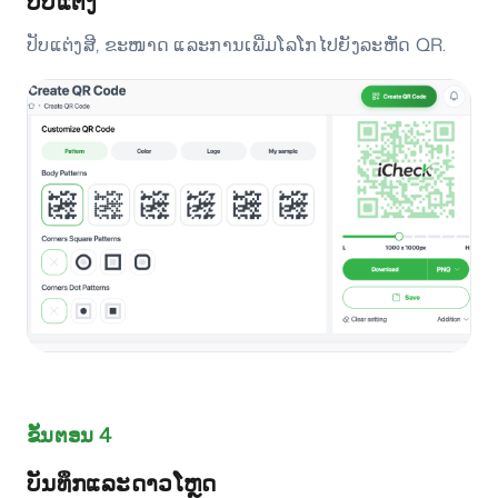
ປັບແຕ່ງ
ປັບແຕ່ງສີ, ຂະໜາດ ແລະການເພີ່ມໂລໂກໄປຍັງລະຫັດ QR.
ຂັ້ນຕອນ 4
ບັນທຶກແລະດາວໂຫຼດ