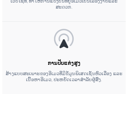
ເວັບໄຊທ໌, ທຳໃຫ້ການແບ່ງປັນທີ່ຢູ່ອີເມວເປັນເລື່ອງງ່າຍແລະ
ສະດວກ.
ການປັບແຕ່ງສູງ
ສ້າງແບບສະເພາະຂອງອີເມວທີ່ມີຂໍ້ມູນພິເສດເຊັ່ນຫົວເລື່ອງ ແລະ
ເນື້ອຫາອີເມວ, ປະຫຍັດເວລາສຳລັບຜູ້ສົ່ງ.