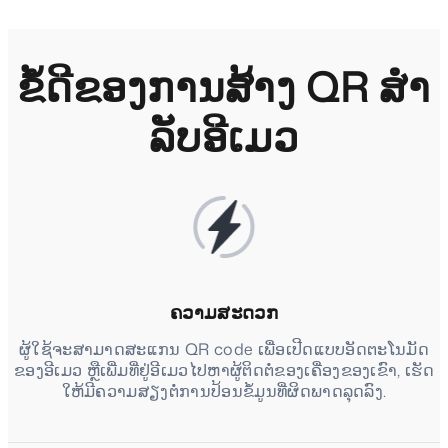
ຂໍ້ດີຂອງການສ້າງ QR ສໍາ
ລັບອີເມວ
ຄວາມສະດວກ
ຜູ້ໃຊ້ຈະສາມາດສະແກນ QR code ເພື່ອເປີດແບບອັດຕະໂນມັດ
ຂອງອີເມວ ຫຼືເພີ່ມທີ່ຢູ່ອີເມວໄປຫາຜູ້ຕິດຕໍ່ຂອງເຄື່ອງຂອງເຂົາ, ເຮັດ
ໃຫ້ມີຄວາມສຽງຕໍ່ການປ້ອນຂໍ້ມູນທີ່ຜິດພາດລຸດລົງ.