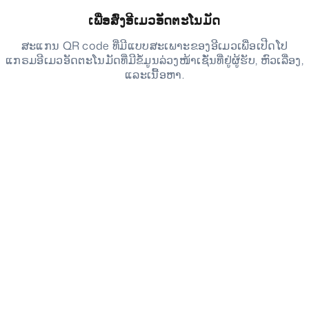
ເພື່ອສົ່ງອີເມວອັດຕະໂນມັດ
ສະແກນ QR code ທີ່ມີແບບສະເພາະຂອງອີເມວເພື່ອເປີດໂປ
ແກຣມອີເມວອັດຕະໂນມັດທີ່ມີຂໍ້ມູນລ່ວງໜ້າເຊັ່ນທີ່ຢູ່ຜູ້ຮັບ, ຫົວເລື່ອງ,
ແລະເນື້ອຫາ.