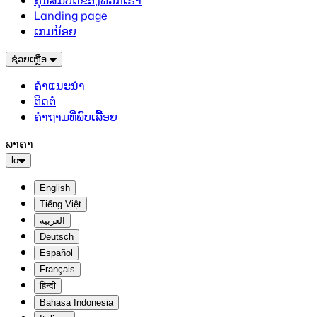
ຄຸນສົມບັດຂອງພວກເຮົາ
Landing page
ເກມນ້ອຍ
ຊ່ວຍເຫຼືອ
ຄຳແນະນຳ
ຕິດຕໍ່
ຄຳຖາມທີ່ພົບເລື້ອຍ
ລາຄາ
lo
English
Tiếng Việt
العربية
Deutsch
Español
Français
हिन्दी
Bahasa Indonesia