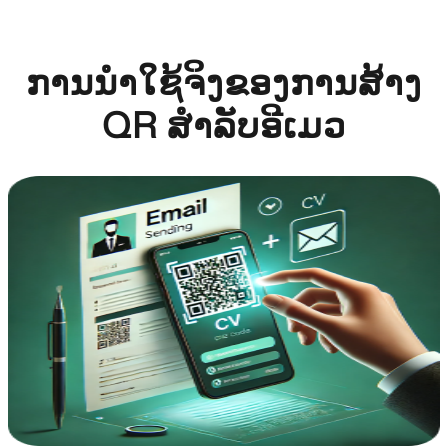
ການນໍາໃຊ້ຈິງຂອງການສ້າງ
QR ສໍາລັບອີເມວ