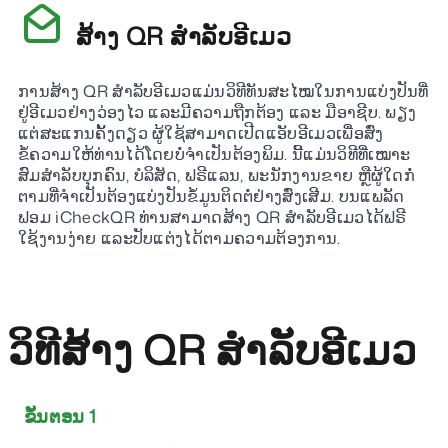
ສ້າງ QR ສໍາລັບອີເມວ
ການສ້າງ QR ສໍາລັບອີເມວແມ່ນວິທີທັນສະໄໝໃນການແບ່ງປັນທີ່
ຢູ່ອີເມວຢ່າງວ່ອງໄວ ແລະມີຄວາມຖືກຕ້ອງ ແລະ ມືອາຊີບ. ພຽງ
ແຕ່ສະແກນຄັ້ງດຽວ ຜູ້ໃຊ້ສາມາດເປີດແອັບອີເມວເພື່ອສົ່ງ
ຂໍ້ຄວາມໃຫ້ທ່ານໄດ້ໂດຍບໍ່ຈໍາເປັນຕ້ອງພິມ. ນີ້ແມ່ນວິທີທີ່ເໝາະ
ສົມສໍາລັບບຸກຄົນ, ບໍລິສັດ, ຟຣີແລນ, ພະນັກງານຂາຍ ຫຼືຜູ້ໃດກໍ່
ຕາມທີ່ຈໍາເປັນຕ້ອງແບ່ງປັນຂໍ້ມູນຕິດຕໍ່ຢ່າງສົ່ງເສີມ. ບນແພລັດ
ຟອມ iCheckQR ທ່ານສາມາດສ້າງ QR ສໍາລັບອີເມວໄດ້ຟຣີ
ໃຊ້ງານງ່າຍ ແລະປັບແຕ່ງໄດ້ຕາມຄວາມຕ້ອງການ.
ວິທີສ້າງ QR ສໍາລັບອີເມວ
ຂັ້ນຕອນ 1