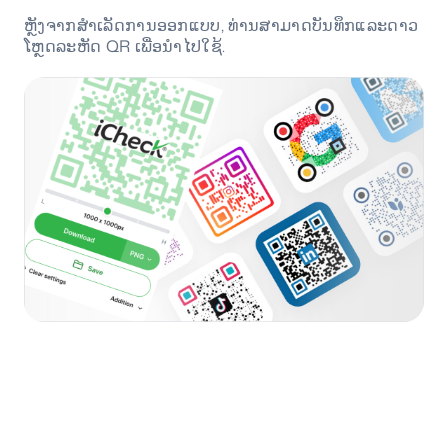
ຫຼັງຈາກສຳເລັດການອອກແບບ, ທ່ານສາມາດບັນທຶກແລະດາວ
ໂຫຼດລະຫັດ QR ເພື່ອນຳໄປໃຊ້.