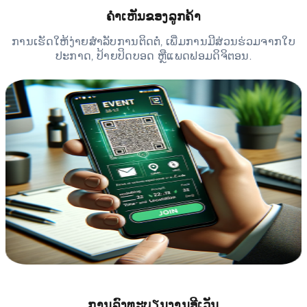
ຄຳເຫັນຂອງລູກຄ້າ
ການເຮັດໃຫ້ງ່າຍສຳລັບການຕິດຕໍ່, ເພີ່ມການມີສ່ວນຮ່ວມຈາກໃບ
ປະກາດ, ປ້າຍປິດບອດ ຫຼືແພດຟອມດິຈິຕອນ.
ການລົງທະບຽນງານອີເວັນ