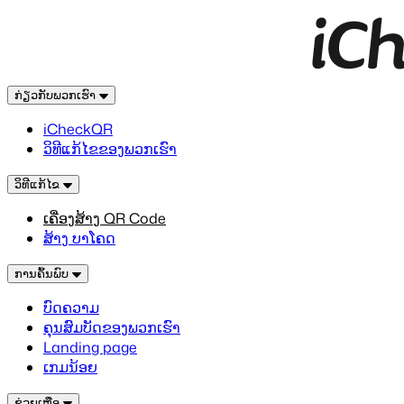
ກ່ຽວກັບພວກເຮົາ
iCheckQR
ວິທີແກ້ໄຂຂອງພວກເຮົາ
ວິທີແກ້ໄຂ
ເຄື່ອງສ້າງ QR Code
ສ້າງ ບາໂຄດ
ການຄົ້ນພົບ
ບົດຄວາມ
ຄຸນສົມບັດຂອງພວກເຮົາ
Landing page
ເກມນ້ອຍ
ຊ່ວຍເຫຼືອ