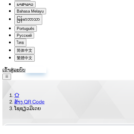
ພາສາລາວ
Bahasa Melayu
မြန်မာဘာသာ
Português
Русский
ไทย
简体中文
繁體中文
ເຂົ້າສູ່ລະບົບ
ລົງທະບຽນ
ສ້າງ QR Code
ໂຊຊຽວມີເດຍ