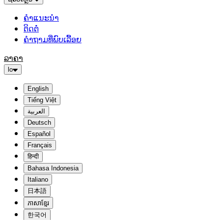
ຄຳແນະນຳ
ຕິດຕໍ່
ຄຳຖາມທີ່ພົບເລື້ອຍ
ລາຄາ
lo
English
Tiếng Việt
العربية
Deutsch
Español
Français
हिन्दी
Bahasa Indonesia
Italiano
日本語
ភាសាខ្មែរ
한국어