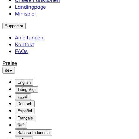
Unsere Funktionen
Landingpage
Minispiel
Support
Anleitungen
Kontakt
FAQs
Preise
de
English
Tiếng Việt
العربية
Deutsch
Español
Français
हिन्दी
Bahasa Indonesia