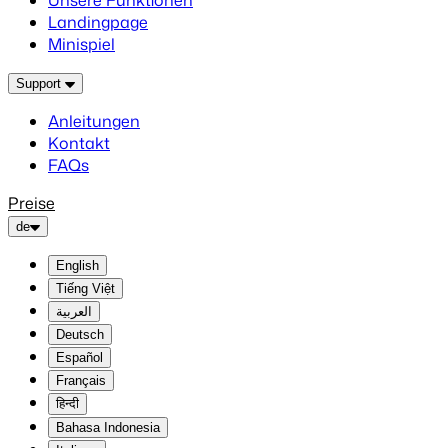
Unsere Funktionen
Landingpage
Minispiel
Support
Anleitungen
Kontakt
FAQs
Preise
de
English
Tiếng Việt
العربية
Deutsch
Español
Français
हिन्दी
Bahasa Indonesia