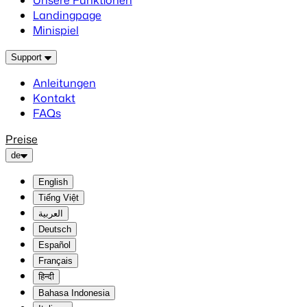
Unsere Funktionen
Landingpage
Minispiel
Support
Anleitungen
Kontakt
FAQs
Preise
de
English
Tiếng Việt
العربية
Deutsch
Español
Français
हिन्दी
Bahasa Indonesia