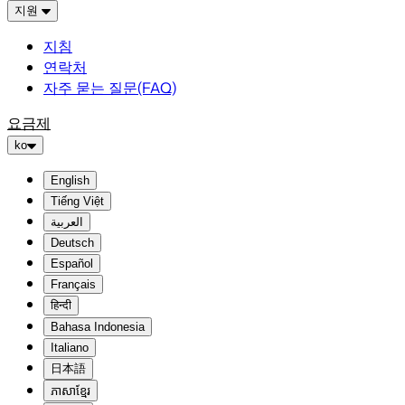
지원
지침
연락처
자주 묻는 질문(FAQ)
요금제
ko
English
Tiếng Việt
العربية
Deutsch
Español
Français
हिन्दी
Bahasa Indonesia
Italiano
日本語
ភាសាខ្មែរ