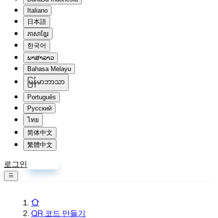
Italiano
日本語
ភាសាខ្មែរ
한국어
ພາສາລາວ
Bahasa Melayu
မြန်မာဘာသာ
Português
Русский
ไทย
简体中文
繁體中文
로그인
회원가입
QR 코드 만들기