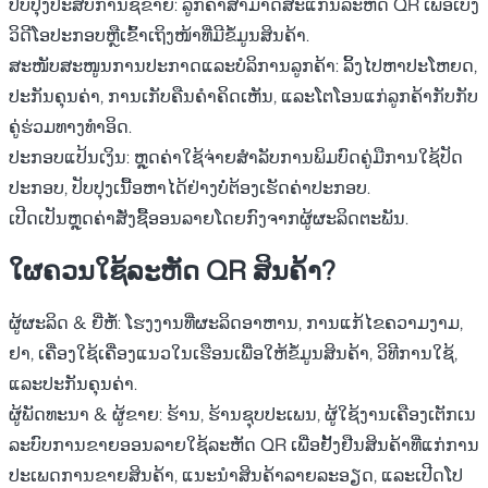
ປັບປຸງປະສົບການຊື້ຂາຍ:
ລູກຄ້າສາມາດສະແກນລະຫັດ QR ເພື່ອເບິ່ງ
ວິດີໂອປະກອບຫຼືເຂົ້າເຖິງໜ້າທີ່ມີຂໍ້ມູນສິນຄ້າ.
ສະໜັບສະໜູນການປະກາດແລະບໍລິການລູກຄ້າ:
ລິ້ງໄປຫາປະໂຫຍດ,
ປະກັນຄຸນຄ່າ, ການເກັບຄືນຄຳຄິດເຫັນ, ແລະໂຕໂອນແກ່ລູກຄ້າກັບກັບ
ຄູ່ຮ່ວມທາງທໍາອິດ.
ປະກອບແປ້ນເງິນ:
ຫຼຸດຄ່າໃຊ້ຈ່າຍສໍາລັບການພິມບົດຄູ່ມືການໃຊ້ປັດ
ປະກອບ, ປັບປຸງເນື້ອຫາໄດ້ຢ່າງບໍ່ຕ້ອງເຮັດຄ່າປະກອບ.
ເປີດເປັນຫຼຸດຄ່າສັ່ງຊື້ອອນລາຍໂດຍກົງຈາກຜູ້ຜະລິດຕະພັນ.
ໃຜຄວນໃຊ້ລະຫັດ QR ສິນຄ້າ?
ຜູ້ຜະລິດ & ຍີ່ຫໍ້:
ໂຮງງານທີ່ຜະລິດອາຫານ, ການແກ້ໄຂຄວາມງາມ,
ຢາ, ເຄື່ອງໃຊ້ເຄື່ອງແນວໃນເຮືອນເພື່ອໃຫ້ຂໍ້ມູນສິນຄ້າ, ວິທີການໃຊ້,
ແລະປະກັນຄຸນຄ່າ.
ຜູ້ພັດທະນາ & ຜູ້ຂາຍ:
ຮ້ານ, ຮ້ານຊຸບປະເພນ, ຜູ້ໃຊ້ງານເຄືອງເຕັກເນ
ລະບົບການຂາຍອອນລາຍໃຊ້ລະຫັດ QR ເພື່ອຢັ້ງຢືນສິນຄ້າທີ່ແກ່ການ
ປະເພດການຂາຍສິນຄ້າ, ແນະນໍາສິນຄ້າລາຍລະອຽດ, ແລະເປີດໂປ