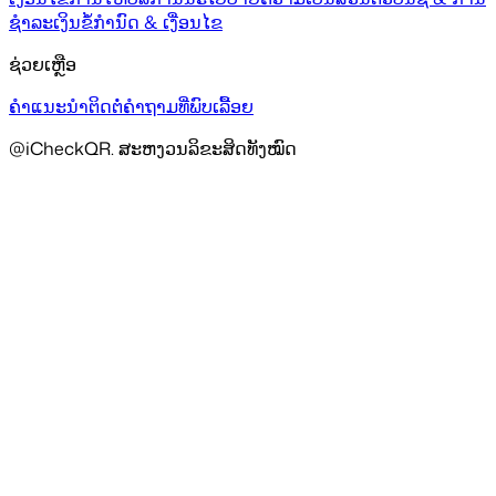
ຊຳລະເງິນ
ຂໍ້ກຳນົດ & ເງື່ອນໄຂ
ຊ່ວຍເຫຼືອ
ຄຳແນະນຳ
ຕິດຕໍ່
ຄຳຖາມທີ່ພົບເລື້ອຍ
@iCheckQR. ສະຫງວນລິຂະສິດທັງໝົດ