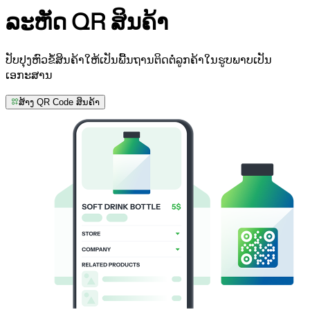
ລະຫັດ QR
ສິນຄ້າ
ປັບປຸງຫົວຂໍ້ສິນຄ້າໃຫ້ເປັນພື້ນຖານຕິດຕໍ່ລູກຄ້າໃນຮູບພາບເປັນ
ເອກະສານ
ສ້າງ QR Code ສິນຄ້າ