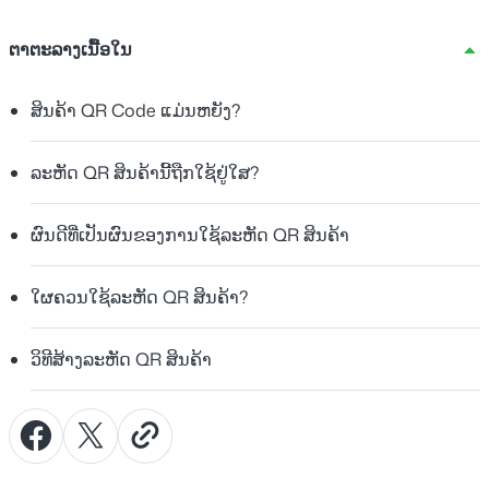
ຕາຕະລາງເນື້ອໃນ
ສິນຄ້າ QR Code ແມ່ນຫຍັງ?
ລະຫັດ QR ສິນຄ້ານີ້ຖືກໃຊ້ຢູ່ໃສ?
ຜົນດີທີ່ເປັນຜົນຂອງການໃຊ້ລະຫັດ QR ສິນຄ້າ
ໃຜຄວນໃຊ້ລະຫັດ QR ສິນຄ້າ?
ວິທີສ້າງລະຫັດ QR ສິນຄ້າ