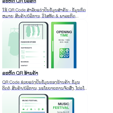
ລະຫັດ QR ບໍລິສັດ
ໃຊ້ QR Code ສຳລັບແບ່ງປັນຂໍ້ມູນສຳຄັນ - ຂໍ້ມູນກົດ
ຫມາຍ, ສິນຄ້າ/ບໍລິການ, ວິໄສທັດ & ພາລະກິດ,
ຄວາມສຳເລັດ, ຂໍ້ມູນຕິດຕໍ່.
ລະຫັດ QR ຮ້ານຄ້າ
QR Code ຊ່ວຍແບ່ງປັນຂໍ້ມູນຂອງຮ້ານຄ້າ: ຂໍ້ມູນ
ຕິດຕໍ່, ສິນຄ້າ/ບໍລິການ, ນະໂຍບາຍການຈັດສົ່ງ, ໂປຣໂມ
ຊັນ.