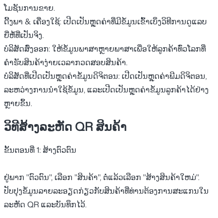
ໂມຊັນການຂາຍ.
ດີ້ງພາ & ເຄື່ອງໃຊ້:
ເປີດເປັນຫຼຸດຄ່າທີ່ມີຂໍ້ມູນເຂົ້າເບິ່ງວິທີການດູແລບ
ຍີ່ຫໍ້ທີ່ເປັນຈິງ.
ບໍລິສັດສົ່ງອອກ:
ໃຫ້ຂໍ້ມູນພາສາຫຼາຍພາສາເພື່ອໃຫ້ລູກຄ້າທົ່ວໂລກທີ່
ຄໍາຮັບສິນຄ້າງ່າຍເວລາກວດສອບສິນຄ້າ.
ບໍລິສັດທີ່ເປີດເປັນຫຼຸດຄ່າຂໍ້ມູນດິຈິຕອນ:
ເປີດເປັນຫຼຸດຄ່າພີມດິຈິຕອນ,
ລະຫວ່າງການນຳໃຊ້ຂໍ້ມູນ, ແລະເປີດເປັນຫຼຸດຄ່າຂໍ້ມູນລູກຄ້າໄດ້ຢ່າງ
ຫຼາຍຂຶ້ນ.
ວິທີສ້າງລະຫັດ QR ສິນຄ້າ
ຂັ້ນຕອນທີ່ 1: ສ້າງຕົວຕົນ
ຢູ່ພາກ "ຕົວຕົນ", ເລືອກ "ສິນຄ້າ", ຕໍ່ແລ້ວເລືອກ "ສ້າງສິນຄ້າໃຫມ່".
ປັບປຸງຂໍ້ມູນລາຍລະອຽດກ່ຽວກັບສິນຄ້າທີ່ທ່ານຕ້ອງການສະແກນໃນ
ລະຫັດ QR ແລະບັນທຶກໄວ້.