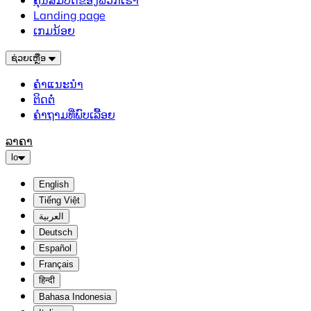
ຄຸນສົມບັດຂອງພວກເຮົາ
Landing page
ເກມນ້ອຍ
ຊ່ວຍເຫຼືອ
ຄຳແນະນຳ
ຕິດຕໍ່
ຄຳຖາມທີ່ພົບເລື້ອຍ
ລາຄາ
lo
English
Tiếng Việt
العربية
Deutsch
Español
Français
हिन्दी
Bahasa Indonesia