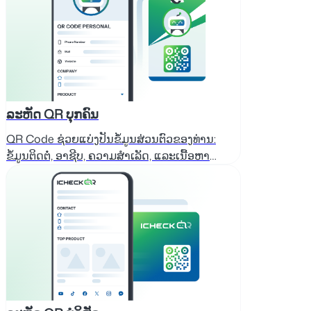
ລະຫັດ QR ບຸກຄົນ
QR Code ຊ່ວຍແບ່ງປັນຂໍ້ມູນສ່ວນຕົວຂອງທ່ານ:
ຂໍ້ມູນຕິດຕໍ່, ອາຊີບ, ຄວາມສຳເລັດ, ແລະເນື້ອຫາ
ສ້າງສັນ.