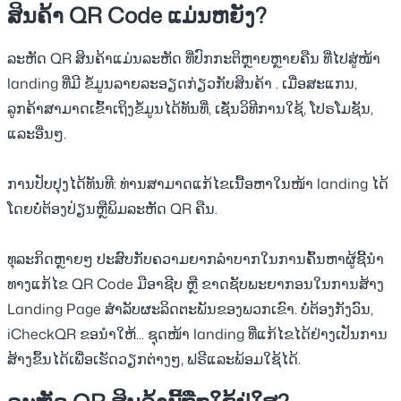
ສິນຄ້າ QR Code ແມ່ນຫຍັງ?
ລະຫັດ QR ສິນຄ້າແມ່ນລະຫັດ
ທີ່ປົກກະຕິຫຼາຍຫຼາຍຄືນ
ທີ່ໄປສູ່ໜ້າ
landing ທີ່ມີ
ຂໍ້ມູນລາຍລະອຽດກ່ຽວກັບສິນຄ້າ
. ເມື່ອສະແກນ,
ລູກຄ້າສາມາດເຂົ້າເຖິງຂໍ້ມູນໄດ້ທັນທີ່, ເຊັ່ນວິທີການໃຊ້, ໂປຣໂມຊັນ,
ແລະອື່ນໆ.
ການປັບປຸງໄດ້ທັນທີ:
ທ່ານສາມາດແກ້ໄຂເນື້ອຫາໃນໜ້າ landing ໄດ້
ໂດຍບໍ່ຕ້ອງປ່ຽນຫຼືພິມລະຫັດ QR ຄືນ.
ທຸລະກິດຫຼາຍໆ ປະສົບກັບຄວາມຍາກລຳບາກໃນການຄົ້ນຫາຜູ້ຊີ້ນຳ
ທາງແກ້ໄຂ QR Code ມືອາຊີບ ຫຼື ຂາດຊັບພະຍາກອນໃນການສ້າງ
Landing Page ສຳລັບຜະລິດຕະພັນຂອງພວກເຂົາ. ບໍ່ຕ້ອງກັງວົນ,
iCheckQR ຂອນຳໃຫ້...
ຊຸດໜ້າ landing ທີ່ແກ້ໄຂໄດ້ຢ່າງເປັນການ
ສ້າງຂຶ້ນໄດ້ເພື່ອເຮັດວຽກຕ່າງໆ
, ຟຣີແລະພ້ອມໃຊ້ໄດ້.