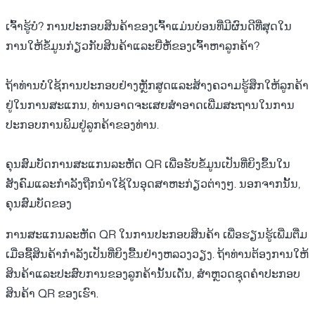
ເຈົ້າຮູ້ບໍ? ການປະກອບສິນຄ້າຂອງເຈົ້າແມ່ນບ່ອນທີ່ມີຜົນດີທີ່ສຸດໃນ
ການໃຫ້ຂໍ້ມູນກ່ຽວກັບສິນຄ້າແລະຍີ່ຫໍ້ຂອງເຈົ້າຫາລູກຄ້າ?
ຖ້າທ່ານບໍ່ໃຊ້ການປະກອບຢ່າງຫຼັກສູດແລະສ້າງຄວາມຮູ້ສຶກໃຫ້ລູກຄ້າ
ຢູ່ໃນການສະແກນ, ທ່ານອາດຈະເສຍສໍາອາດເພີ່ມສະຖານໃນການ
ປະກອບການພິມຢູ່ລູກຄ້າຂອງທ່ານ.
ຄຸນສົມບັດການສະແກນລະຫັດ QR ເພື່ອຮັບຂໍ້ມູນເປັນທີ່ຍິງຂຶ້ນໃນ
ສັງຄົມແລະກຳລັງຖືກນຳໃຊ້ໃນອຸດສາຫະກ່ຽວຕ່າງໆ. ນອກຈາກນັ້ນ,
ຄຸນສົມບັດຂອງ
ການສະແກນລະຫັດ QR ໃນການປະກອບສິນຄ້າ
ເພື່ອຮຽນຮູ້ເພີ່ມຕື່ມ
ເມື່ອຊື້ສິນຄ້າກຳລັງເປັນທີ່ຍິງຂື້ນຢ່າງຫລວງວຽງ. ຖ້າທ່ານຕ້ອງການໃຫ້
ສິນຄ້າແລະປະສົບການຂອງລູກຄ້ານັ້ນເດັ່ນ, ສຳຫຼວດຊຸດຄຳປະກອບ
ສິນຄ້າ QR ຂອງເຮົາ.