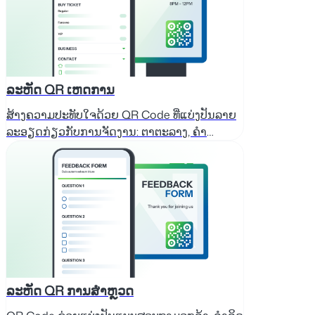
ລະຫັດ QR ເຫດການ
ສ້າງຄວາມປະທັບໃຈດ້ວຍ QR Code ທີ່ແບ່ງປັນລາຍ
ລະອຽດກ່ຽວກັບການຈັດງານ: ຕາຕະລາງ, ຄຳ
ອະທິບາຍ, ສະຖານທີ່, ການລົງທະບຽນທີ່ງ່າຍດາຍ.
ລະຫັດ QR ການສຳຫຼວດ