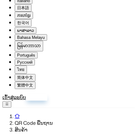
Italiano
日本語
ភាសាខ្មែរ
한국어
ພາສາລາວ
Bahasa Melayu
မြန်မာဘာသာ
Português
Русский
ไทย
简体中文
繁體中文
ເຂົ້າສູ່ລະບົບ
ລົງທະບຽນ
QR Code ພື້ນຖານ
ສິນຄ້າ