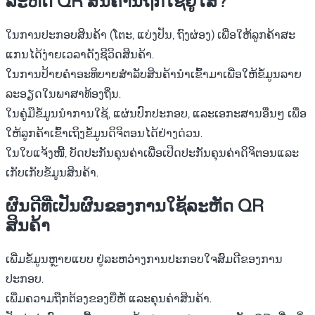
ລະຫັດ QR ສິນຄ້ານີ້ຖືກໃຊ້ຢູ່ໃສ?
ໃນການປະກອບສິນຄ້າ (ໂຕະ, ແບ່ງປັນ, ຖົງຜ່ອງ) ເພື່ອໃຫ້ລູກຄ້າສະ
ແກນໄດ້ງ່າຍເວລາດັງຊີວິດສິນຄ້າ.
ໃນການປ້າຍຄໍາອະທິບາຍສຳລັບສິນຄ້ານຳເຂົ້າມາເພື່ອໃຫ້ຂໍ້ມູນລາຍ
ລະອຽດໃນພາສາທ້ອງຖິ່ນ.
ໃນຄູ່ມືຂໍ້ມູນນຳການໃຊ້, ແຜ່ນປົກປະກອບ, ແລະເອກະສານອື່ນໆ ເພື່ອ
ໃຫ້ລູກຄ້າເຂົ້າເຖິງຂໍ້ມູນດິຈິຕອນໄດ້ຢ່າງດ່ວນ.
ໃນໃບແຈ້ງໜີ້, ບັດປະກັນຄຸນຄ່າເພື່ອເປີດປະກັນຄຸນຄ່າດິຈິຕອນແລະ
ເກັບເກັບຂໍ້ມູນສິນຄ້າ.
ຜົນດີທີ່ເປັນຜົນຂອງການໃຊ້ລະຫັດ QR
ສິນຄ້າ
ເພີ່ມຂໍ້ມູນຫຼາຍແບບ
ຢູ່ລະຫວ່າງການປະກອບໃຈສົມດີຂອງການ
ປະກອບ.
ເພີ່ມຄວາມຖືກຕ້ອງຂອງຍີ່ຫໍ້
ແລະຄຸນຄ່າສິນຄ້າ.