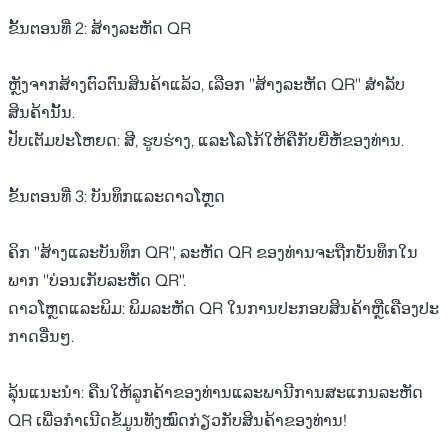
ຂັ້ນຕອນທີ່ 2: ສ້າງລະຫັດ QR
ຫຼັງຈາກສ້າງຕົວຕົນສິນຄ້າແລ້ວ, ເລືອກ "ສ້າງລະຫັດ QR" ສຳລັບ
ສິນຄ້ານັ້ນ.
ປັບເຕັມປະໂຫຍດ: ສີ, ຮູບຮ່າງ, ແລະໂລໂກ້ໃຫ້ຄືກັບຍີ່ຫໍ້ຂອງທ່ານ.
ຂັ້ນຕອນທີ່ 3: ບັນທຶກແລະດາວໂຫຼດ
ຄິກ "ສ້າງແລະບັນທຶກ QR", ລະຫັດ QR ຂອງທ່ານຈະຖືກບັນທຶກໃນ
ພາກ "ບ່ອນເກັບລະຫັດ QR".
ດາວໂຫຼດແລະພິມ: ພິມລະຫັດ QR ໃນການປະກອບສິນຄ້າຫຼືເຄືອງປະ
ກາດອື່ນໆ.
ລຸ້ນແນະນໍາ:
ຄືນໃຫ້ລູກຄ້າຂອງທ່ານແລະພານີການສະແກນລະຫັດ
QR ເພື່ອກໍາເນີດຂໍ້ມູນທັງໝົດກ່ຽວກັບສິນຄ້າຂອງທ່ານ!