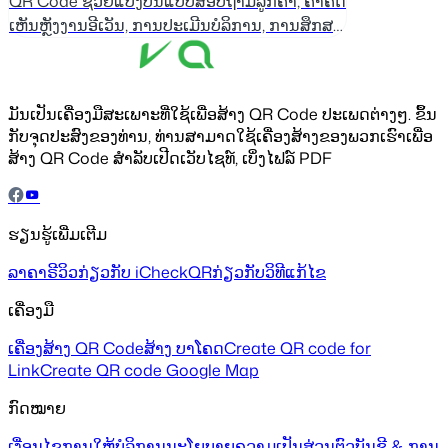
QR Code ຊ່ວຍແບ່ງປັນແບບສອບຖາມລູກຄ້າ, ຄຳຄິດ
ເຫັນຫຼັງງານອີເວັນ, ການປະເມີນບໍລິການ, ການສຶກສາ
ຕະຫຼາດ ແລະອື່ນໆ.
ມັນເປັນເຄື່ອງມືສະເພາະທີ່ໃຊ້ເພື່ອສ້າງ QR Code ປະເພດຕ່າງໆ. ຂຶ້ນ
ກັບຈຸດປະສົງຂອງທ່ານ, ທ່ານສາມາດໃຊ້ເຄື່ອງສ້າງຂອງພວກເຮົາເພື່ອ
ສ້າງ QR Code ສຳລັບເປີດເວັບໄຊທ໌, ເບິ່ງໄຟລ໌ PDF
ຮຽນຮູ້ເພີ່ມເຕີມ
ລາຄາ
ຣີວິວ
ກ່ຽວກັບ iCheckQR
ກ່ຽວກັບວິທີແກ້ໄຂ
ເຄື່ອງມື
ເຄື່ອງສ້າງ QR Code
ສ້າງ ບາໂຄດ
Create QR code for
Link
Create QR code Google Map
ກົດໝາຍ
ເງື່ອນໄຂການໃຫ້ບໍລິການ
ນະໂຍບາຍຄວາມເປັນສ່ວນຕົວ
ບັນຊີ & ການ