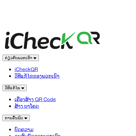
ກ່ຽວກັບພວກເຮົາ
iCheckQR
ວິທີແກ້ໄຂຂອງພວກເຮົາ
ວິທີແກ້ໄຂ
ເຄື່ອງສ້າງ QR Code
ສ້າງ ບາໂຄດ
ການຄົ້ນພົບ
ບົດຄວາມ