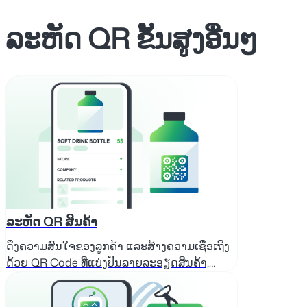
ລະຫັດ QR ຂັ້ນສູງອື່ນໆ
ລະຫັດ QR ສິນຄ້າ
ດຶງຄວາມສົນໃຈຂອງລູກຄ້າ ແລະສ້າງຄວາມເຊື່ອເຖິງ
ດ້ວຍ QR Code ທີ່ແບ່ງປັນລາຍລະອຽດສິນຄ້າ,
ປະຫວັດການຜະລິດ, ປະໂຫຍດ, ແລະໂປຣໂມຊັນ - ໃນ
ການສະແກນຄັ້ງດຽວ.