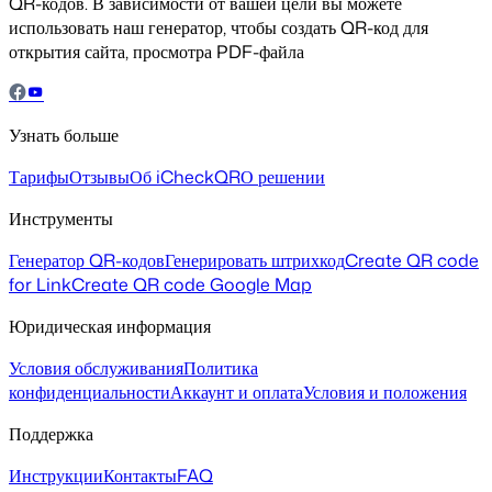
QR-кодов. В зависимости от вашей цели вы можете
использовать наш генератор, чтобы создать QR-код для
открытия сайта, просмотра PDF-файла
Узнать больше
Тарифы
Отзывы
Об iCheckQR
О решении
Инструменты
Генератор QR-кодов
Генерировать штрихкод
Create QR code
for Link
Create QR code Google Map
Юридическая информация
Условия обслуживания
Политика
конфиденциальности
Аккаунт и оплата
Условия и положения
Поддержка
Инструкции
Контакты
FAQ