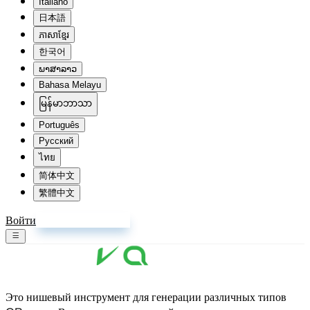
Italiano
日本語
ភាសាខ្មែរ
한국어
ພາສາລາວ
Bahasa Melayu
မြန်မာဘာသာ
Português
Русский
ไทย
简体中文
繁體中文
Войти
Зарегистрироваться
Это нишевый инструмент для генерации различных типов