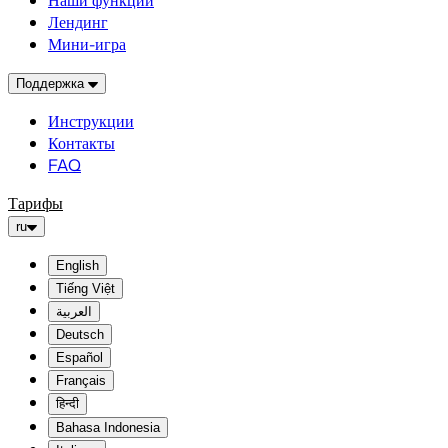
Наши функции
Лендинг
Мини-игра
Поддержка
Инструкции
Контакты
FAQ
Тарифы
ru
English
Tiếng Việt
العربية
Deutsch
Español
Français
हिन्दी
Bahasa Indonesia