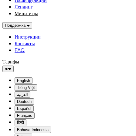
Наши функции
Лендинг
Мини-игра
Поддержка
Инструкции
Контакты
FAQ
Тарифы
ru
English
Tiếng Việt
العربية
Deutsch
Español
Français
हिन्दी
Bahasa Indonesia