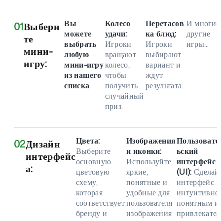
Вы
Колесо
Перетасов
И многие
01
Выбери
можете
удачи:
ка блюд:
другие
те
выбрать
Игроки
Игроки
игры...
мини-
любую
вращают
выбирают
игру:
мини-игру
колесо,
вариант и
из нашего
чтобы
ждут
списка
получить
результата.
случайный
приз.
Цвета:
Изображения
Пользовате
02
Дизайн
Выберите
и иконки:
ьский
интерфейс
основную
Используйте
интерфейс
а:
цветовую
яркие,
(UI):
Сделай
схему,
понятные и
интерфейс
которая
удобные для
интуитивно
соответствует
пользователя
понятным и
бренду и
изображения
привлекател