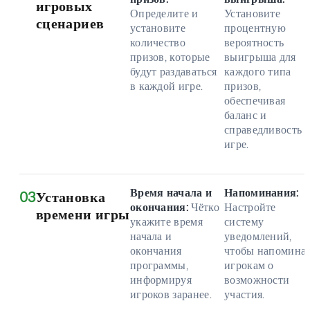
игровых
Определите и
Установите
сценариев
установите
процентную
количество
вероятность
призов, которые
выигрыша для
будут раздаваться
каждого типа
в каждой игре.
призов,
обеспечивая
баланс и
справедливость 
игре.
Время начала и
Напоминания:
03
Установка
окончания:
Чётко
Настройте
времени игры
укажите время
систему
начала и
уведомлений,
окончания
чтобы напомина
программы,
игрокам о
информируя
возможности
игроков заранее.
участия.