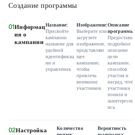
Создание программы
Название:
Изображение:
Описание
01
Информац
Присвойте
Выберите или
программы
ия о
кампании
загрузите
Предоставьт
кампании
название для
изображение,
подробное
удобной
представляю
описание
идентификац
щее
цели
ии и
кампанию,
кампании,
управления.
чтобы
способов
привлечь
участия и
внимание
наград, что
участников.
участники
поняли и
заинтересов
ись.
Количество
Вероятность
02
Настройка
призов:
выигрыша: