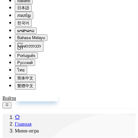
Italiano
日本語
ភាសាខ្មែរ
한국어
ພາສາລາວ
Bahasa Melayu
မြန်မာဘာသာ
Português
Русский
ไทย
简体中文
繁體中文
Войти
Зарегистрироваться
Главная
Мини-игра