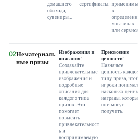
домашнего
сертификаты.
применимы
обихода,
в
сувениры...
определённ
магазинах
или сервисах
Изображения и
Присвоение
02
Нематериаль
описания:
ценности:
ные призы
Создавайте
Назначьте
привлекательные
ценность каждом
изображения и
типу приза, чтоб
подробные
игроки понимали
описания для
насколько ценны
каждого типа
награды, которы
призов. Это
они могут
помогает
получить.
повысить
привлекательност
ь и
воспринимаемую