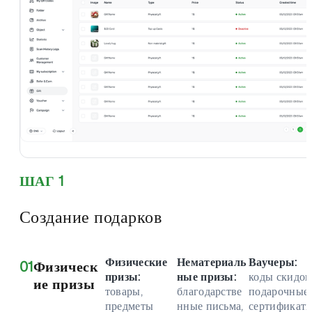
ШАГ 1
Создание подарков
Физические
Нематериаль
Ваучеры:
01
Физическ
призы:
ные призы:
коды скидок
ие призы
товары,
благодарстве
подарочные
предметы
нные письма,
сертификаты