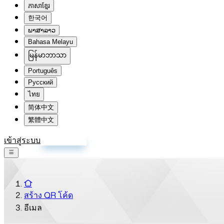
ភាសាខ្មែរ
한국어
ພາສາລາວ
Bahasa Melayu
မြန်မာဘာသာ
Português
Русский
ไทย
简体中文
繁體中文
เข้าสู่ระบบ
สมัครสมาชิก
สร้าง QR โค้ด
อีเมล