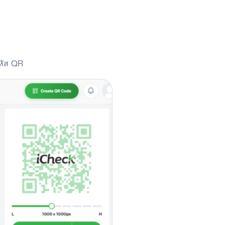
รหัส QR