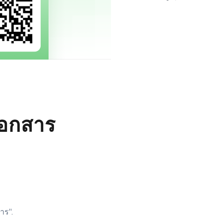
เอกสาร
าร".