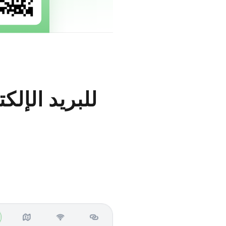
كيفية إنشاء رمز QR للبريد