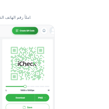
املأ رقم الهاتف الذي تريد أن يتصل به المستخدمون عند مسح رمز الاستجابة السريعة.