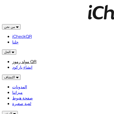
من نحن
iCheckQR
حلنا
الحل
مولد رموز QR
إنشاء باركود
اكتشاف
المدونات
ميزاتنا
صفحة هبوط
لعبة صغيرة
الدعم