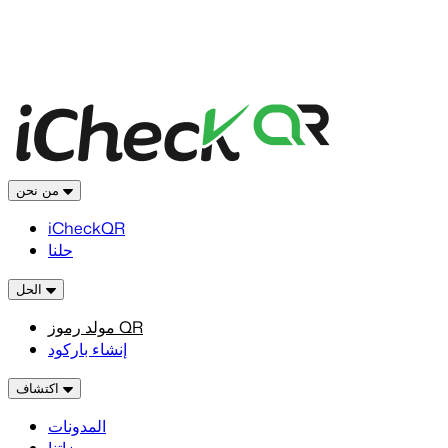
من نحن
iCheckQR
حلنا
الحل
مولد رموز QR
إنشاء باركود
اكتشاف
المدونات