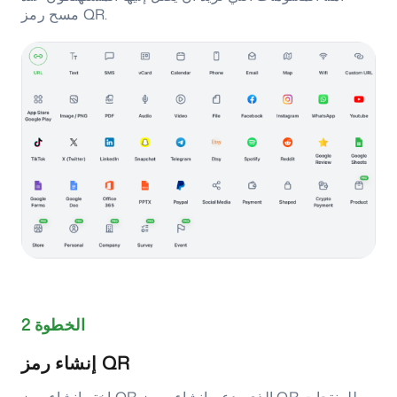
مسح رمز QR.
الخطوة 2
إنشاء رمز QR