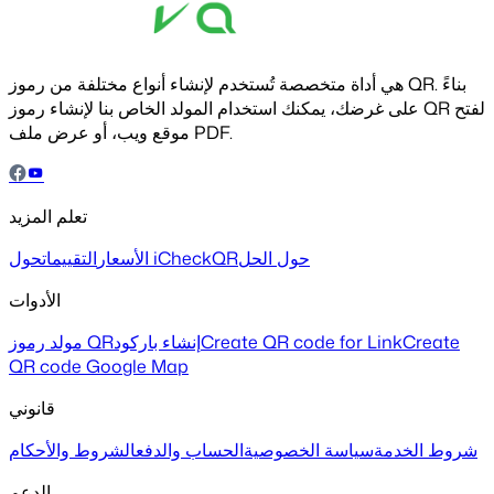
هي أداة متخصصة تُستخدم لإنشاء أنواع مختلفة من رموز QR. بناءً
على غرضك، يمكنك استخدام المولد الخاص بنا لإنشاء رموز QR لفتح
موقع ويب، أو عرض ملف PDF.
تعلم المزيد
حول الحل
حول iCheckQR
الأسعار
التقييمات
الأدوات
Create
Create QR code for Link
إنشاء باركود
مولد رموز QR
QR code Google Map
قانوني
شروط الخدمة
سياسة الخصوصية
الحساب والدفع
الشروط والأحكام
الدعم