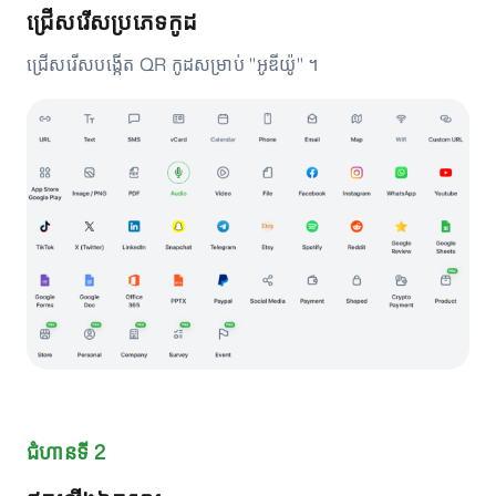
ជ្រើសរើសប្រភេទកូដ
ជ្រើសរើសបង្កើត QR កូដសម្រាប់ "អូឌីយ៉ូ" ។
ជំហានទី 2