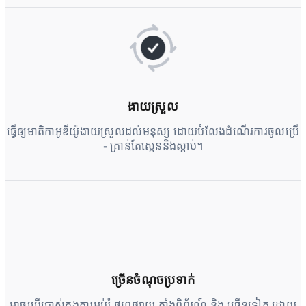
ងាយស្រួល
ធ្វើឲ្យមាតិកាអូឌីយ៉ូងាយស្រួលដល់មនុស្ស ដោយបំលែងដំណើរការចូលប្រើ
- គ្រាន់តែស្កេននិងស្ដាប់។
ច្រើនចំណុចប្រទាក់
អាចប្រើប្រាស់ក្នុងការអប់រំ ផ្សព្វផ្សាយ តាំងពិព័រណ៍ និង ច្រើនទៀត ដោយ