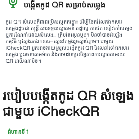
បង្កើតកូដ QR សម្រាប់សម្លេង
កូដ QR សំលេងគឺជាជម្រើសល្អឥតខ្ចោះ ដើម្បីចែករំលែកឯកសារ
សម្លេងដូចជា តន្ត្រី សារទទួលស្វាគមន៍ បដ្ឌាស្ត ការថត សៀវភៅសម្លេង
ឬការណែនាំដោយសំលេង… ត្រឹមតែស្កេនម្តង។ មិនចាំបាច់ដំឡើង
កម្មវិធី ឬស្វែងរកឯកសារ—ស្កេនតែម្តងរួចស្តាប់ភ្លាម។ ជាមួយ
iCheckQR អ្នកអាចងាយស្រួលបង្កើតកូដ QR ដែលនាំទៅឯកសារ
សម្លេង ប្ដូររចនាតាមម៉ាក និងតាមដានប្រសិទ្ធភាពការស្តាប់តាមរយៈ
QR ដាយណាមិច។
របៀបបង្កើតកូដ QR សំឡេង
ជាមួយ iCheckQR
ជំហានទី 1