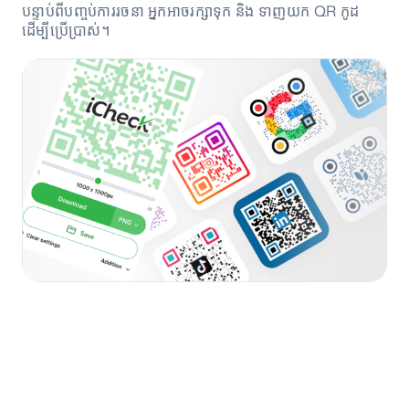
បន្ទាប់ពីបញ្ចប់ការរចនា អ្នកអាចរក្សាទុក និង ទាញយក QR កូដ
ដើម្បីប្រើប្រាស់។