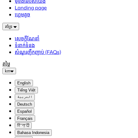
មុខងាររបស់យើង
Landing page
ហ្គេមតូច
គាំទ្រ
សេចក្តីណែនាំ
ទំនាក់ទំនង
សំណួរញឹកញាប់ (FAQs)
តម្លៃ
km
English
Tiếng Việt
العربية
Deutsch
Español
Français
हिन्दी
Bahasa Indonesia