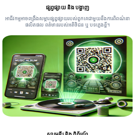
ផ្សព្វផ្សាយ និង បង្ហាញ
អាជីវកម្មអាចពង្រឹងសម្ភារផ្សព្វផ្សាយរបស់ពួកគេជាមួយនឹងការពិពណ៌នា
ផលិតផល ពត៌មានរបស់អតិថិជន ឬ បទភ្លេងខ្លី។
សារមន្ទីរ និង ពិព័រណ៍