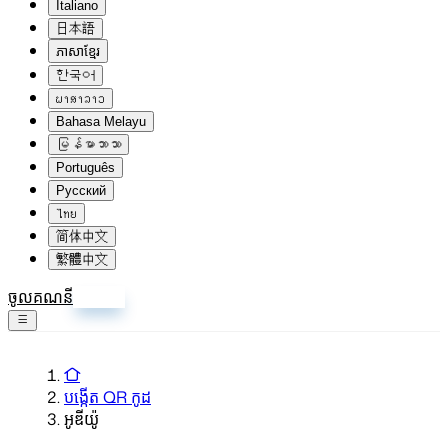
Italiano
日本語
ភាសាខ្មែរ
한국어
ພາສາລາວ
Bahasa Melayu
မြန်မာဘာသာ
Português
Русский
ไทย
简体中文
繁體中文
ចូលគណនី
ចុះឈ្មោះ
បង្កើត QR កូដ
អូឌីយ៉ូ