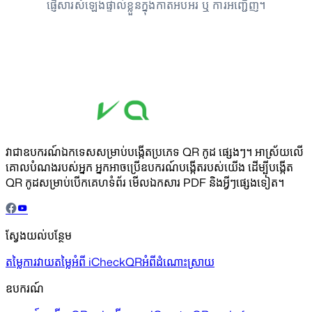
ផ្ញើសារសំឡេងផ្ទាល់ខ្លួនក្នុងកាតអបអរ ឬ ការអញ្ជើញ។
វាជាឧបករណ៍ឯកទេសសម្រាប់បង្កើតប្រភេទ QR កូដ ផ្សេងៗ។ អាស្រ័យលើ
គោលបំណងរបស់អ្នក អ្នកអាចប្រើឧបករណ៍បង្កើតរបស់យើង ដើម្បីបង្កើត
QR កូដសម្រាប់បើកគេហទំព័រ មើលឯកសារ PDF និងអ្វីៗផ្សេងទៀត។
ស្វែងយល់បន្ថែម
តម្លៃ
ការវាយតម្លៃ
អំពី iCheckQR
អំពីដំណោះស្រាយ
ឧបករណ៍