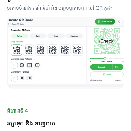
ប្តូរតាមបំណង ពណ៌ ទំហំ និង បន្ថែមប្លាកសញ្ញា ទៅ QR កូដ។
ជំហានទី 4
រក្សាទុក និង ទាញយក