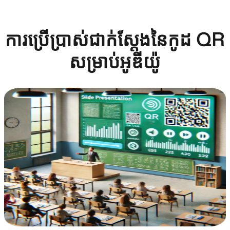
ការប្រើប្រាស់ជាក់ស្តែងនៃកូដ QR
សម្រាប់អូឌីយ៉ូ