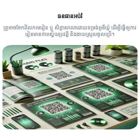
ធនធានអប់រំ
គ្រូអាចចែករំលែកមេរៀន ឬ សិក្ខាសាលាដោយទម្រង់អូឌីយ៉ូ ដើម្បីធ្វើឲ្យការ
រៀនមានភាពស្វ័យប្រវត្តិ និងងាយស្រួលចូលប្រើ។