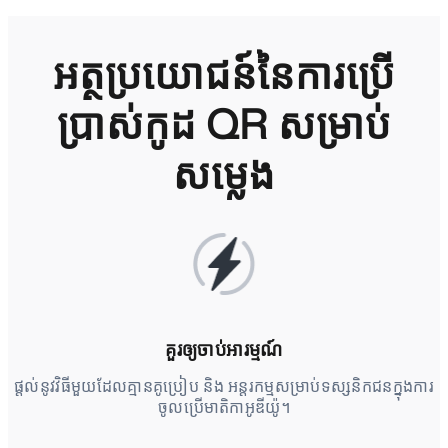
អត្ថប្រយោជន៍នៃការប្រើ
ប្រាស់កូដ QR សម្រាប់
សម្លេង
គួរឲ្យចាប់អារម្មណ៍
ផ្តល់នូវវិធីមួយដែលគ្មានគូប្រៀប និង អន្តរកម្មសម្រាប់ទស្សនិកជនក្នុងការ
ចូលប្រើមាតិកាអូឌីយ៉ូ។