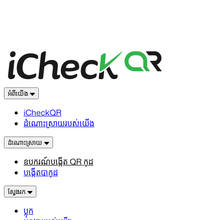
អំពីយើង
iCheckQR
ដំណោះស្រាយរបស់យើង
ដំណោះស្រាយ
ឧបករណ៍បង្កើត QR កូដ
បង្កើតបាកូដ
ស្វែងរក
ប្លុក