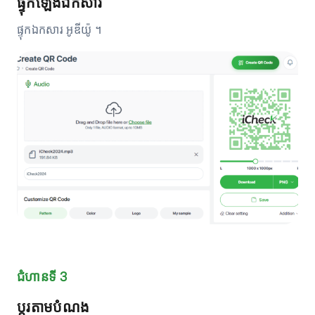
ផ្ទុកឡើងឯកសារ
ផ្ទុកឯកសារ អូឌីយ៉ូ ។
ជំហានទី 3
ប្តូរតាមបំណង