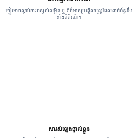
ភ្ញៀវអាចស្ដាប់ការពន្យល់លម្អិត ឬ ព័ត៌មានប្រវត្តិសាស្រ្តដែលពាក់ព័ន្ធនឹង
តាំងពិព័រណ៍។
សារសំឡេងផ្ទាល់ខ្លួន