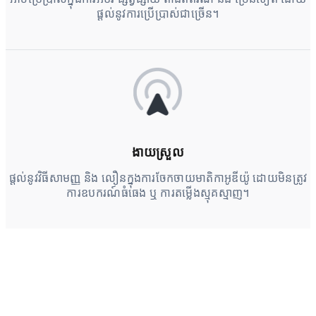
ផ្តល់នូវការប្រើប្រាស់ជាច្រើន។
ងាយស្រួល
ផ្តល់នូវវិធីសាមញ្ញ និង លឿនក្នុងការចែកចាយមាតិកាអូឌីយ៉ូ ដោយមិនត្រូវ
ការឧបករណ៍ធំធេង ឬ ការតម្លើងស្មុគស្មាញ។