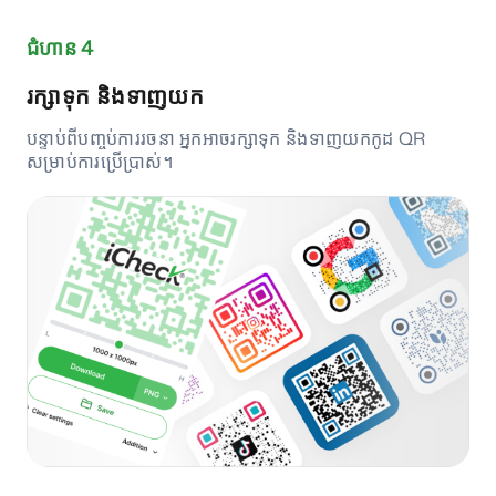
ជំហាន 4
រក្សាទុក និងទាញយក
បន្ទាប់ពីបញ្ចប់ការរចនា អ្នកអាចរក្សាទុក និងទាញយកកូដ QR
សម្រាប់ការប្រើប្រាស់។