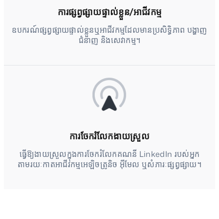
ការផ្សព្វផ្សាយផ្ទាល់ខ្លួន/អាជីវកម្ម
ឧបករណ៍ផ្សព្វផ្សាយផ្ទាល់ខ្លួនឬអាជីវកម្មដែលមានប្រសិទ្ធិភាព បង្ហាញ
ជំនាញ និងសេវាកម្ម។
ការចែករំលែកងាយស្រួល
ធ្វើឱ្យងាយស្រួលក្នុងការចែករំលែកគណនី LinkedIn របស់អ្នក
តាមរយៈកាតអាជីវកម្មអេឡិចត្រូនិច អ៊ីមែល ឬសំភារៈផ្សព្វផ្សាយ។