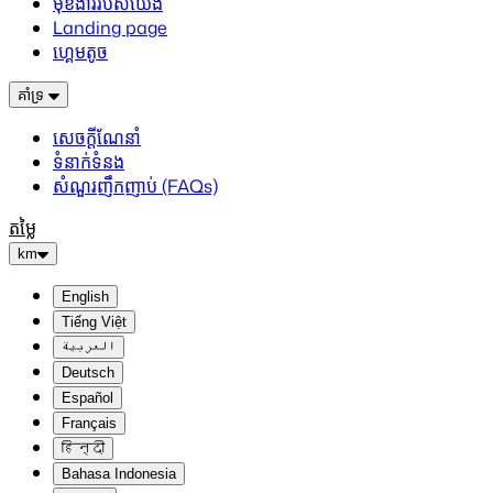
មុខងាររបស់យើង
Landing page
ហ្គេមតូច
គាំទ្រ
សេចក្តីណែនាំ
ទំនាក់ទំនង
សំណួរញឹកញាប់ (FAQs)
តម្លៃ
km
English
Tiếng Việt
العربية
Deutsch
Español
Français
हिन्दी
Bahasa Indonesia