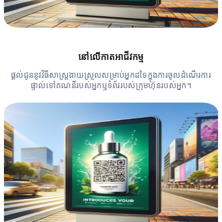
នៅលើកាតអាជីវកម្ម
ផ្តល់ជូននូវវិធីសាស្រ្តងាយស្រួលសម្រាប់អ្នកដទៃក្នុងការចូលដំណើរការ
ផ្ទាល់ទៅគណនីរបស់អ្នកឬទំព័ររបស់ក្រុមហ៊ុនរបស់អ្នក។