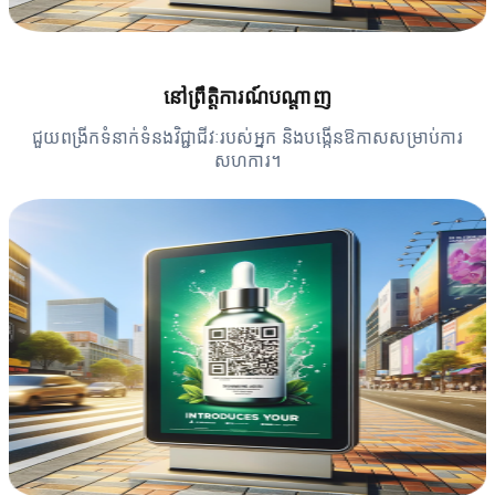
នៅព្រឹត្តិការណ៍បណ្តាញ
ជួយពង្រីកទំនាក់ទំនងវិជ្ជាជីវៈរបស់អ្នក និងបង្កើនឱកាសសម្រាប់ការ
សហការ។