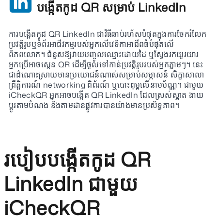
បង្កើតកូដ QR សម្រាប់ LinkedIn
ការបង្កើតកូដ QR LinkedIn ជាវិធីឆាប់រហ័សបំផុតក្នុងការចែករំលែក
ប្រវត្តិរូបឬទំព័រអាជីវកម្មរបស់អ្នកលើវេទិកាអាជីពធំបំផុតលើ
ពិភពលោក។ ជំនួសឱ្យវាយបញ្ចូលឈ្មោះដោយដៃ ឬស្វែងរកយូរយារ
អ្នកប្រើអាចស្កេន QR ដើម្បីចូលទៅកាន់ប្រវត្តិរូបរបស់អ្នកភ្លាមៗ។ នេះ
ជាដំណោះស្រាយមានប្រយោជន៍ណាស់សម្រាប់សម្ភាសន៍ សិក្ខាសាលា
ព្រឹត្តិការណ៍ networking ពិព័រណ៍ ឬបោះពុម្ពលើនាមប័ណ្ណ។ ជាមួយ
iCheckQR អ្នកអាចបង្កើត QR LinkedIn ដែលស្រស់ស្អាត ងាយ
ប្ដូរតាមបំណង និងតាមដានផ្លូវការបានយ៉ាងមានប្រសិទ្ធភាព។
របៀបបង្កើតកូដ QR
LinkedIn ជាមួយ
iCheckQR