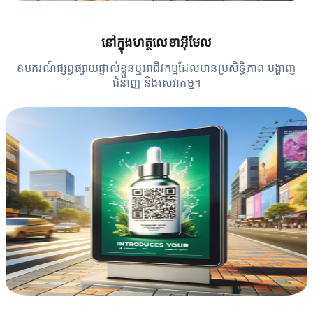
នៅក្នុងហត្ថលេខាអ៊ីមែល
ឧបករណ៍ផ្សព្វផ្សាយផ្ទាល់ខ្លួនឬអាជីវកម្មដែលមានប្រសិទ្ធិភាព បង្ហាញ
ជំនាញ និងសេវាកម្ម។