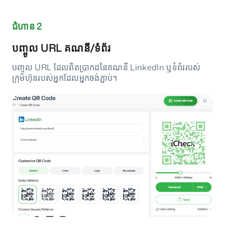
ជំហាន 2
បញ្ចូល URL គណនី/ទំព័រ
បញ្ចូល URL ដែលពិតប្រាកដនៃគណនី LinkedIn ឬទំព័ររបស់
ក្រុមហ៊ុនរបស់អ្នកដែលអ្នកចង់ភ្ជាប់។