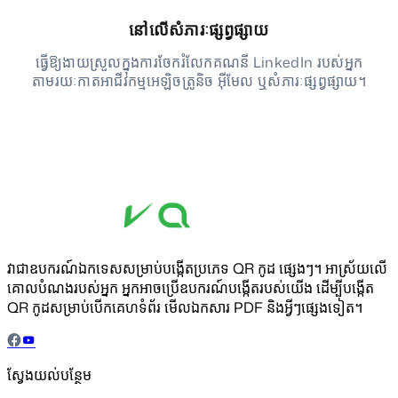
នៅលើសំភារៈផ្សព្វផ្សាយ
ធ្វើឱ្យងាយស្រួលក្នុងការចែករំលែកគណនី LinkedIn របស់អ្នក
តាមរយៈកាតអាជីវកម្មអេឡិចត្រូនិច អ៊ីមែល ឬសំភារៈផ្សព្វផ្សាយ។
វាជាឧបករណ៍ឯកទេសសម្រាប់បង្កើតប្រភេទ QR កូដ ផ្សេងៗ។ អាស្រ័យលើ
គោលបំណងរបស់អ្នក អ្នកអាចប្រើឧបករណ៍បង្កើតរបស់យើង ដើម្បីបង្កើត
QR កូដសម្រាប់បើកគេហទំព័រ មើលឯកសារ PDF និងអ្វីៗផ្សេងទៀត។
ស្វែងយល់បន្ថែម