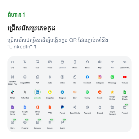
ជំហាន 1
ជ្រើសរើសប្រភេទកូដ
ជ្រើសរើសជម្រើសដើម្បីបង្កើតកូដ QR ដែលភ្ជាប់ទៅនឹង
"LinkedIn" ។