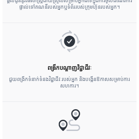
ផ្តល់ជូននូវវិធីសាស្រ្តងាយស្រួលសម្រាប់អ្នកដទៃក្នុងការចូលដំណើរការ
ផ្ទាល់ទៅគណនីរបស់អ្នកឬទំព័ររបស់ក្រុមហ៊ុនរបស់អ្នក។
ពង្រីកបណ្តាញវិជ្ជាជីវៈ
ជួយពង្រីកទំនាក់ទំនងវិជ្ជាជីវៈរបស់អ្នក និងបង្កើនឱកាសសម្រាប់ការ
សហការ។