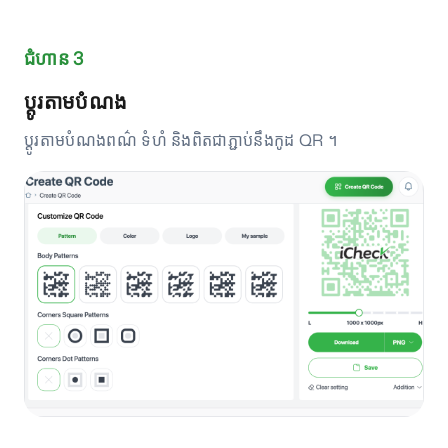
ជំហាន 3
ប្តូរតាមបំណង
ប្តូរតាមបំណងពណ៌ ទំហំ និងពិតជាភ្ជាប់នឹងកូដ QR ។