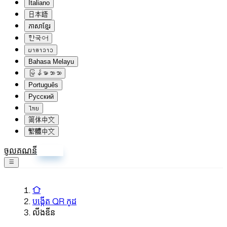
Italiano
日本語
ភាសាខ្មែរ
한국어
ພາສາລາວ
Bahasa Melayu
မြန်မာဘာသာ
Português
Русский
ไทย
简体中文
繁體中文
ចូលគណនី
ចុះឈ្មោះ
បង្កើត QR កូដ
លីងឌីន