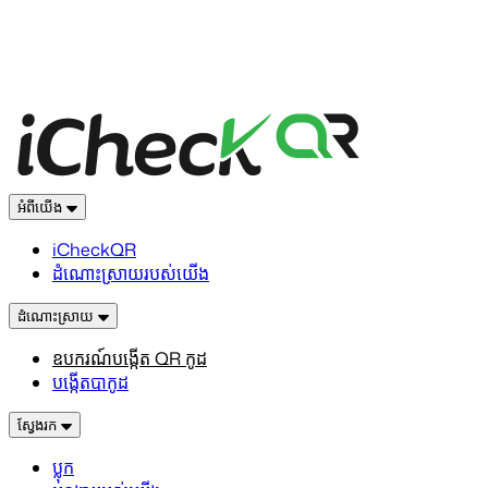
អំពីយើង
iCheckQR
ដំណោះស្រាយរបស់យើង
ដំណោះស្រាយ
ឧបករណ៍បង្កើត QR កូដ
បង្កើតបាកូដ
ស្វែងរក
ប្លុក