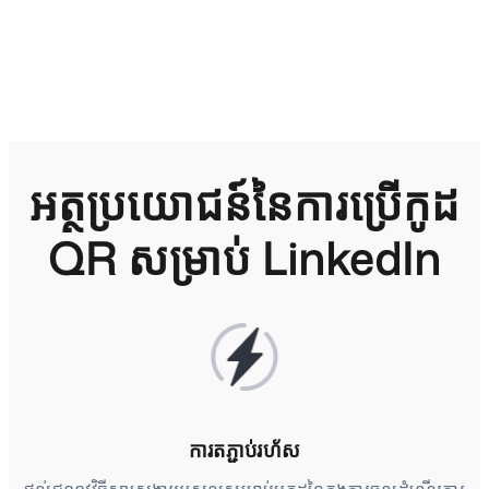
អត្ថប្រយោជន៍នៃការប្រើកូដ
QR សម្រាប់ LinkedIn
ការតភ្ជាប់រហ័ស