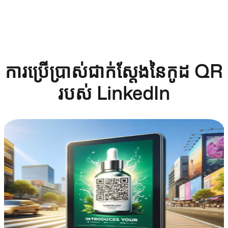
ការប្រើប្រាស់ជាក់ស្តែងនៃកូដ QR
របស់ LinkedIn