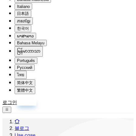
Italiano
日本語
ភាសាខ្មែរ
한국어
ພາສາລາວ
Bahasa Melayu
မြန်မာဘာသာ
Português
Русский
ไทย
简体中文
繁體中文
로그인
회원가입
블로그
Use case