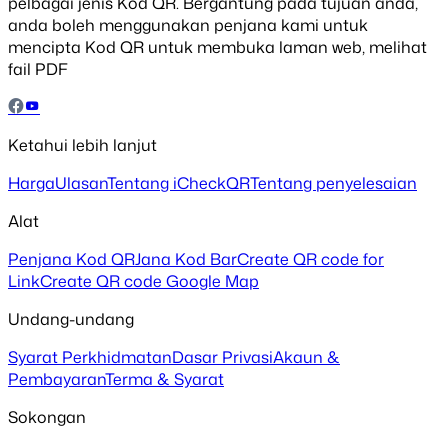
pelbagai jenis Kod QR. Bergantung pada tujuan anda,
anda boleh menggunakan penjana kami untuk
mencipta Kod QR untuk membuka laman web, melihat
fail PDF
Ketahui lebih lanjut
Harga
Ulasan
Tentang iCheckQR
Tentang penyelesaian
Alat
Penjana Kod QR
Jana Kod Bar
Create QR code for
Link
Create QR code Google Map
Undang-undang
Syarat Perkhidmatan
Dasar Privasi
Akaun &
Pembayaran
Terma & Syarat
Sokongan