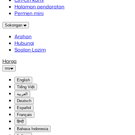
Ciri-ciri kami
Halaman pendaratan
Permen mini
Sokongan
Arahan
Hubungi
Soalan Lazim
Harga
ms
English
Tiếng Việt
العربية
Deutsch
Español
Français
हिन्दी
Bahasa Indonesia