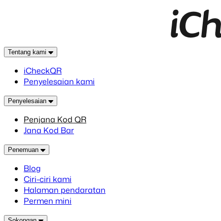
Tentang kami
iCheckQR
Penyelesaian kami
Penyelesaian
Penjana Kod QR
Jana Kod Bar
Penemuan
Blog
Ciri-ciri kami
Halaman pendaratan
Permen mini
Sokongan