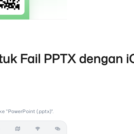
tuk Fail PPTX dengan 
 "PowerPoint (.pptx)".