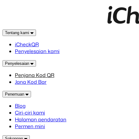
Tentang kami
iCheckQR
Penyelesaian kami
Penyelesaian
Penjana Kod QR
Jana Kod Bar
Penemuan
Blog
Ciri-ciri kami
Halaman pendaratan
Permen mini
Sokongan