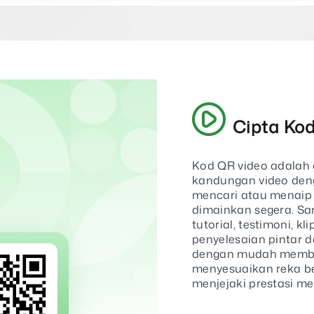
Cipta Ko
Kod QR video adalah 
kandungan video den
mencari atau menaip 
dimainkan segera. Sa
tutorial, testimoni, k
penyelesaian pintar 
dengan mudah membu
menyesuaikan reka b
menjejaki prestasi m