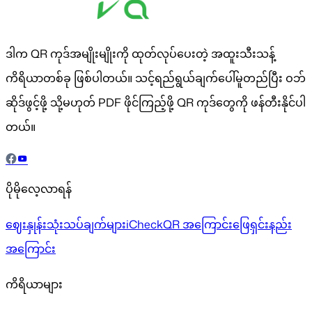
ဒါက QR ကုဒ်အမျိုးမျိုးကို ထုတ်လုပ်ပေးတဲ့ အထူးသီးသန့်
ကိရိယာတစ်ခု ဖြစ်ပါတယ်။ သင့်ရည်ရွယ်ချက်ပေါ်မူတည်ပြီး ဝဘ်
ဆိုဒ်ဖွင့်ဖို့ သို့မဟုတ် PDF ဖိုင်ကြည့်ဖို့ QR ကုဒ်တွေကို ဖန်တီးနိုင်ပါ
တယ်။
ပိုမိုလေ့လာရန်
ဈေးနှုန်း
သုံးသပ်ချက်များ
iCheckQR အကြောင်း
ဖြေရှင်းနည်း
အကြောင်း
ကိရိယာများ