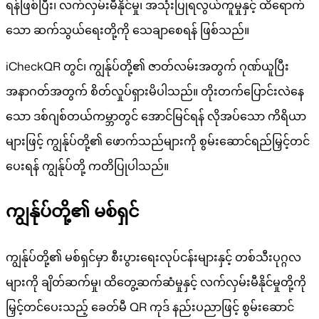
ရန်ဖြစ်ပြီး၊ လက်လှမ်းမီနိုင်မှု၊ အသုံးပြုရလွယ်ကူမှုနှင့် ထိရောက်
သော ဆက်သွယ်ရေးတို့ကို သေချာစေရန် ဖြစ်သည်။
iCheckQR တွင်၊ ကျွန်ုပ်တို့၏ ဇာတ်လမ်းအတွက် ဂုဏ်ယူပြီး
အနာဂတ်အတွက် စိတ်လှုပ်ရှားမိပါသည်။ တိုးတက်ပြောင်းလဲနေ
သော ဒစ်ဂျစ်တယ်ကမ္ဘာတွင် အောင်မြင်ရန် လိုအပ်သော ကိရိယာ
များဖြင့် ကျွန်ုပ်တို့၏ ဖောက်သည်များကို စွမ်းဆောင်ရည်မြှင့်တင်
ပေးရန် ကျွန်ုပ်တို့ ကတိပြုပါသည်။
ကျွန်ုပ်တို့၏ မစ်ရှင်
ကျွန်ုပ်တို့၏ မစ်ရှင်မှာ စီးပွားရေးလုပ်ငန်းများနှင့် တစ်သီးပုဂ္ဂလ
များကို ချိတ်ဆက်မှု၊ ထိတွေ့ဆက်ဆံမှုနှင့် လက်လှမ်းမီနိုင်မှုတို့ကို
မြှင့်တင်ပေးသည့် ခေတ်မီ QR ကုဒ် နည်းပညာဖြင့် စွမ်းဆောင်