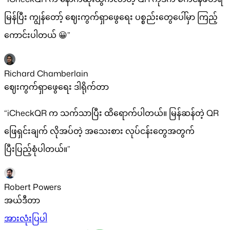
မြန်ပြီး ကျွန်တော့် ဈေးကွက်ရှာဖွေရေး ပစ္စည်းတွေပေါ်မှာ ကြည့်
ကောင်းပါတယ် 😀”
Richard Chamberlain
ဈေးကွက်ရှာဖွေရေး ဒါရိုက်တာ
“iCheckQR က သက်သာပြီး ထိရောက်ပါတယ်။ မြန်ဆန်တဲ့ QR
ဖြေရှင်းချက် လိုအပ်တဲ့ အသေးစား လုပ်ငန်းတွေအတွက်
ပြီးပြည့်စုံပါတယ်။”
Robert Powers
အယ်ဒီတာ
အားလုံးပြပါ