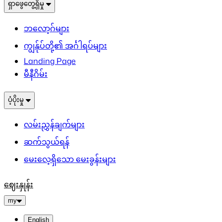
ရှာဖွေတွေ့ရှိမှု
ဘလော့ဂ်များ
ကျွန်ုပ်တို့၏ အင်္ဂါရပ်များ
Landing Page
မီနီဂိမ်း
ပံ့ပိုးမှု
လမ်းညွှန်ချက်များ
ဆက်သွယ်ရန်
မေးလေ့ရှိသော မေးခွန်းများ
ဈေးနှုန်း
my
English