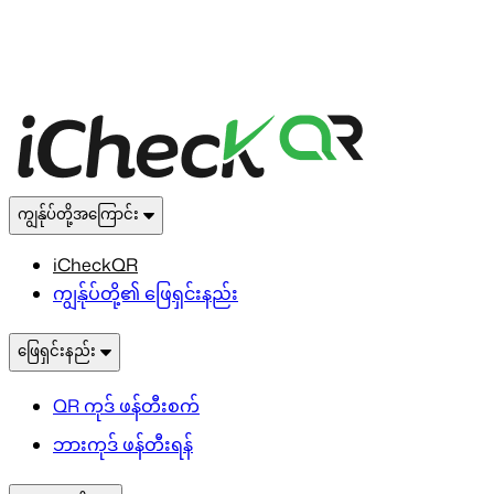
ကျွန်ုပ်တို့အကြောင်း
iCheckQR
ကျွန်ုပ်တို့၏ ဖြေရှင်းနည်း
ဖြေရှင်းနည်း
QR ကုဒ် ဖန်တီးစက်
ဘားကုဒ် ဖန်တီးရန်