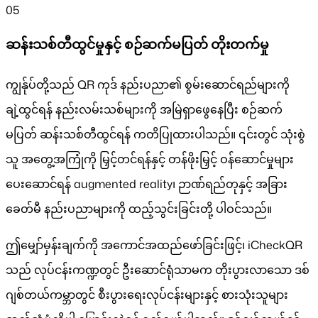
05
ဆန်းသစ်တီထွင်မှုနှင့် စဉ်ဆက်မပြတ် တိုးတက်မှု
ကျွန်ုပ်တို့သည် QR ကုဒ် နည်းပညာ၏ စွမ်းဆောင်ရည်များကို
ချဲ့ထွင်ရန် နည်းလမ်းသစ်များကို အမြဲရှာဖွေနေပြီး စဉ်ဆက်
မပြတ် ဆန်းသစ်တီထွင်ရန် ကတိပြုထားပါသည်။ ၎င်းတွင် သုံးစွဲ
သူ အတွေ့အကြုံကို မြှင့်တင်ရန်နှင့် တန်ဖိုးမြှင့် ဝန်ဆောင်မှုများ
ပေးဆောင်ရန် augmented reality၊ ဉာဏ်ရည်တုနှင့် အခြား
ခေတ်မီ နည်းပညာများကို ထည့်သွင်းခြင်းတို့ ပါဝင်သည်။
ဤမျှော်မှန်းချက်ကို အကောင်အထည်ဖော်ခြင်းဖြင့်၊ iCheckQR
သည် လုပ်ငန်းကဏ္ဍတွင် ဦးဆောင်ရုံသာမက တိုးပွားလာသော ဒစ်
ဂျစ်တယ်ကမ္ဘာတွင် စီးပွားရေးလုပ်ငန်းများနှင့် စားသုံးသူများ