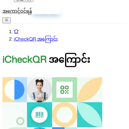
အကောင့်ဝင်ရန်
စာရင်းသွင်းရန်
iCheckQR အကြောင်း
iCheckQR
အကြောင်း