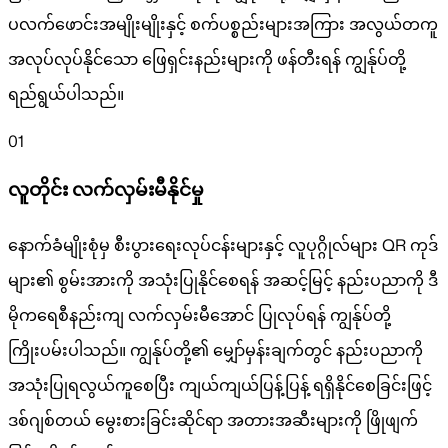
ပလက်ဖောင်းအမျိုးမျိုးနှင့် စက်ပစ္စည်းများအကြား အလွယ်တကူ
အလုပ်လုပ်နိုင်သော ဖြေရှင်းနည်းများကို ဖန်တီးရန် ကျွန်ုပ်တို့
ရည်ရွယ်ပါသည်။
01
လူတိုင်း လက်လှမ်းမီနိုင်မှု
နောက်ခံမျိုးစုံမှ စီးပွားရေးလုပ်ငန်းများနှင့် လူပုဂ္ဂိုလ်များ QR ကုဒ်
များ၏ စွမ်းအားကို အသုံးပြုနိုင်စေရန် အဆင့်မြင့် နည်းပညာကို ဒီ
မိုကရေစီနည်းကျ လက်လှမ်းမီအောင် ပြုလုပ်ရန် ကျွန်ုပ်တို့
ကြိုးပမ်းပါသည်။ ကျွန်ုပ်တို့၏ မျှော်မှန်းချက်တွင် နည်းပညာကို
အသုံးပြုရလွယ်ကူစေပြီး ကျယ်ကျယ်ပြန့်ပြန့် ရရှိနိုင်စေခြင်းဖြင့်
ဒစ်ဂျစ်တယ် မွေးစားခြင်းဆိုင်ရာ အတားအဆီးများကို ဖြိုဖျက်