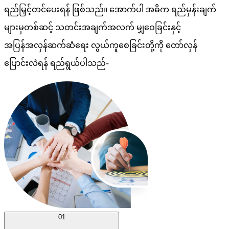
ရည်မြှင့်တင်ပေးရန် ဖြစ်သည်။ အောက်ပါ အဓိက ရည်မှန်းချက်
များမှတစ်ဆင့် သတင်းအချက်အလက် မျှဝေခြင်းနှင့်
အပြန်အလှန်ဆက်ဆံရေး လွယ်ကူစေခြင်းတို့ကို တော်လှန်
ပြောင်းလဲရန် ရည်ရွယ်ပါသည်-
01