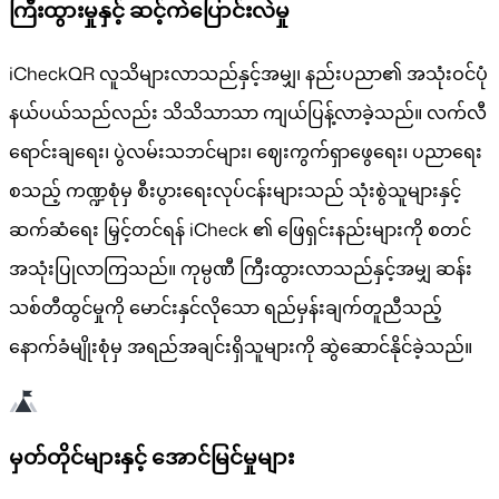
ကြီးထွားမှုနှင့် ဆင့်ကဲပြောင်းလဲမှု
iCheckQR လူသိများလာသည်နှင့်အမျှ၊ နည်းပညာ၏ အသုံးဝင်ပုံ
နယ်ပယ်သည်လည်း သိသိသာသာ ကျယ်ပြန့်လာခဲ့သည်။ လက်လီ
ရောင်းချရေး၊ ပွဲလမ်းသဘင်များ၊ ဈေးကွက်ရှာဖွေရေး၊ ပညာရေး
စသည့် ကဏ္ဍစုံမှ စီးပွားရေးလုပ်ငန်းများသည် သုံးစွဲသူများနှင့်
ဆက်ဆံရေး မြှင့်တင်ရန် iCheck ၏ ဖြေရှင်းနည်းများကို စတင်
အသုံးပြုလာကြသည်။ ကုမ္ပဏီ ကြီးထွားလာသည်နှင့်အမျှ ဆန်း
သစ်တီထွင်မှုကို မောင်းနှင်လိုသော ရည်မှန်းချက်တူညီသည့်
နောက်ခံမျိုးစုံမှ အရည်အချင်းရှိသူများကို ဆွဲဆောင်နိုင်ခဲ့သည်။
မှတ်တိုင်များနှင့် အောင်မြင်မှုများ