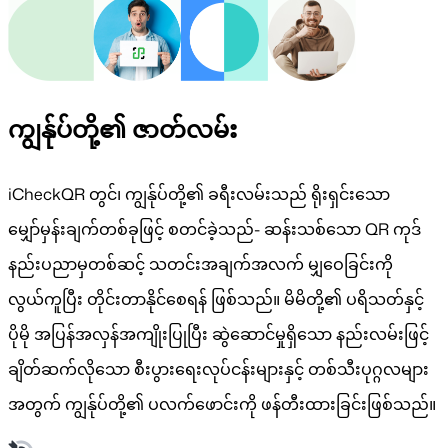
ကျွန်ုပ်တို့၏ ဇာတ်လမ်း
iCheckQR တွင်၊ ကျွန်ုပ်တို့၏ ခရီးလမ်းသည် ရိုးရှင်းသော
မျှော်မှန်းချက်တစ်ခုဖြင့် စတင်ခဲ့သည်- ဆန်းသစ်သော QR ကုဒ်
နည်းပညာမှတစ်ဆင့် သတင်းအချက်အလက် မျှဝေခြင်းကို
လွယ်ကူပြီး တိုင်းတာနိုင်စေရန် ဖြစ်သည်။ မိမိတို့၏ ပရိသတ်နှင့်
ပိုမို အပြန်အလှန်အကျိုးပြုပြီး ဆွဲဆောင်မှုရှိသော နည်းလမ်းဖြင့်
ချိတ်ဆက်လိုသော စီးပွားရေးလုပ်ငန်းများနှင့် တစ်သီးပုဂ္ဂလများ
အတွက် ကျွန်ုပ်တို့၏ ပလက်ဖောင်းကို ဖန်တီးထားခြင်းဖြစ်သည်။