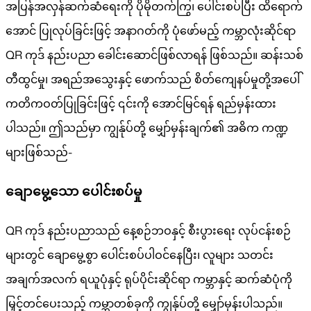
အပြန်အလှန်ဆက်ဆံရေးကို ပိုမိုတက်ကြွ၊ ပေါင်းစပ်ပြီး ထိရောက်
အောင် ပြုလုပ်ခြင်းဖြင့် အနာဂတ်ကို ပုံဖော်မည့် ကမ္ဘာလုံးဆိုင်ရာ
QR ကုဒ် နည်းပညာ ခေါင်းဆောင်ဖြစ်လာရန် ဖြစ်သည်။ ဆန်းသစ်
တီထွင်မှု၊ အရည်အသွေးနှင့် ဖောက်သည် စိတ်ကျေနပ်မှုတို့အပေါ်
ကတိကဝတ်ပြုခြင်းဖြင့် ၎င်းကို အောင်မြင်ရန် ရည်မှန်းထား
ပါသည်။ ဤသည်မှာ ကျွန်ုပ်တို့ မျှော်မှန်းချက်၏ အဓိက ကဏ္ဍ
များဖြစ်သည်-
ချောမွေ့သော ပေါင်းစပ်မှု
QR ကုဒ် နည်းပညာသည် နေ့စဉ်ဘဝနှင့် စီးပွားရေး လုပ်ငန်းစဉ်
များတွင် ချောမွေ့စွာ ပေါင်းစပ်ပါဝင်နေပြီး၊ လူများ သတင်း
အချက်အလက် ရယူပုံနှင့် ရုပ်ပိုင်းဆိုင်ရာ ကမ္ဘာနှင့် ဆက်ဆံပုံကို
မြှင့်တင်ပေးသည့် ကမ္ဘာတစ်ခုကို ကျွန်ုပ်တို့ မျှော်မှန်းပါသည်။