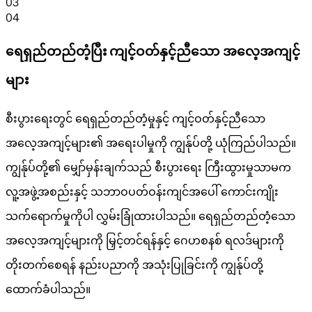
03
04
ရေရှည်တည်တံ့ပြီး ကျင့်ဝတ်နှင့်ညီသော အလေ့အကျင့်
များ
စီးပွားရေးတွင် ရေရှည်တည်တံ့မှုနှင့် ကျင့်ဝတ်နှင့်ညီသော
အလေ့အကျင့်များ၏ အရေးပါမှုကို ကျွန်ုပ်တို့ ယုံကြည်ပါသည်။
ကျွန်ုပ်တို့၏ မျှော်မှန်းချက်သည် စီးပွားရေး ကြီးထွားမှုသာမက
လူ့အဖွဲ့အစည်းနှင့် သဘာဝပတ်ဝန်းကျင်အပေါ် ကောင်းကျိုး
သက်ရောက်မှုကိုပါ လွှမ်းခြုံထားပါသည်။ ရေရှည်တည်တံ့သော
အလေ့အကျင့်များကို မြှင့်တင်ရန်နှင့် ဂေဟစနစ် ရလဒ်များကို
တိုးတက်စေရန် နည်းပညာကို အသုံးပြုခြင်းကို ကျွန်ုပ်တို့
ထောက်ခံပါသည်။