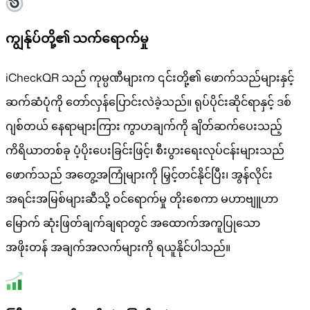
ကျွန်ုပ်တို့၏ သက်ရောက်မှု
iCheckQR သည် ကုမ္ပဏီများက ၎င်းတို့၏ ဖောက်သည်များနှင့်
ဆက်ဆံပုံကို တော်လှန်ပြောင်းလဲခဲ့သည်။ ရုပ်ပိုင်းဆိုင်ရာနှင့် ဒစ်
ဂျစ်တယ် နေရာများကြား ကွာဟချက်ကို ချိတ်ဆက်ပေးသည့်
ကိရိယာတစ်ခု ပံ့ပိုးပေးခြင်းဖြင့်၊ စီးပွားရေးလုပ်ငန်းများသည်
ဖောက်သည် အတွေ့အကြုံများကို မြှင့်တင်နိုင်ပြီး၊ အွန်လိုင်း
အရင်းအမြစ်များဆီသို့ ဝင်ရောက်မှု တိုးစေကာ မဟာဗျူဟာ
မြောက် ဆုံးဖြတ်ချက်ချရာတွင် အထောက်အကူပြုသော
အဖိုးတန် အချက်အလက်များကို ရယူနိုင်ပါသည်။