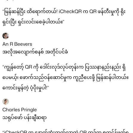
“မြန်ဆန်ပြီး ထိရောက်တယ်! iCheckQR က QR ဖန်တီးမှုကို ရိုး
ရှင်းပြီး ရှင်းလင်းစေခဲ့ပါတယ်။”
An R Beevers
အလိုအလျောက်စနစ် အတိုင်ပင်ခံ
“ကျွန်တော့် QR ကို ဒေါင်းလုဒ်လုပ်တုန်းက ပြဿနာနည်းနည်း ရှိ
ပေမယ့်၊ ဖောက်သည်ဝန်ဆောင်မှုက ကူညီပေးဖို့ မြန်ဆန်ပါတယ်။
ကောင်းမွန်တဲ့ ပံ့ပိုးမှုပါ!”
Charles Pringle
သရုပ်ဖော် ပန်းချီဆရာ
“iCheckQR က နောက်ဆုံးထွက်လာတဲ့ QR ကုဒ်က စကင်န်ဖတ်ရ