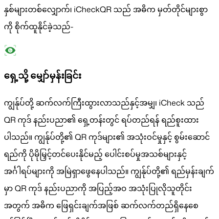
နှစ်များတစ်လျှောက်၊ iCheckQR သည် အဓိက မှတ်တိုင်များစွာ
ကို စိုက်ထူနိုင်ခဲ့သည်-
ရှေ့သို့ မျှော်မှန်းခြင်း
ကျွန်ုပ်တို့ ဆက်လက်ကြီးထွားလာသည်နှင့်အမျှ၊ iCheck သည်
QR ကုဒ် နည်းပညာ၏ ရှေ့တန်းတွင် ရပ်တည်ရန် ရည်စူးထား
ပါသည်။ ကျွန်ုပ်တို့၏ QR ကုဒ်များ၏ အသုံးဝင်မှုနှင့် စွမ်းဆောင်
ရည်ကို ပိုမိုမြှင့်တင်ပေးနိုင်မည့် ပေါင်းစပ်မှုအသစ်များနှင့်
အင်္ဂါရပ်များကို အမြဲရှာဖွေနေပါသည်။ ကျွန်ုပ်တို့၏ ရည်မှန်းချက်
မှာ QR ကုဒ် နည်းပညာကို အပြည့်အဝ အသုံးပြုလိုသူတိုင်း
အတွက် အဓိက ဖြေရှင်းချက်အဖြစ် ဆက်လက်တည်ရှိနေစေ