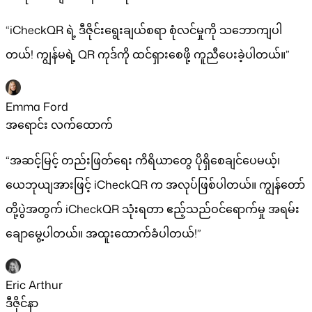
“iCheckQR ရဲ့ ဒီဇိုင်းရွေးချယ်စရာ စုံလင်မှုကို သဘောကျပါ
တယ်! ကျွန်မရဲ့ QR ကုဒ်ကို ထင်ရှားစေဖို့ ကူညီပေးခဲ့ပါတယ်။”
Emma Ford
အရောင်း လက်ထောက်
“အဆင့်မြင့် တည်းဖြတ်ရေး ကိရိယာတွေ ပိုရှိစေချင်ပေမယ့်၊
ယေဘုယျအားဖြင့် iCheckQR က အလုပ်ဖြစ်ပါတယ်။ ကျွန်တော်
တို့ပွဲအတွက် iCheckQR သုံးရတာ ဧည့်သည်ဝင်ရောက်မှု အရမ်း
ချောမွေ့ပါတယ်။ အထူးထောက်ခံပါတယ်!”
Eric Arthur
ဒီဇိုင်နာ