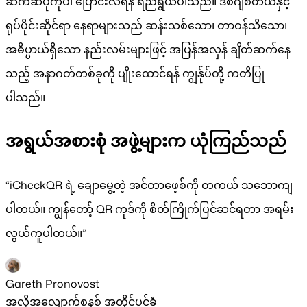
ဆက်ဆံပုံကိုပါ ပြောင်းလဲရန် ရည်ရွယ်ပါသည်။ ဒစ်ဂျစ်တယ်နှင့်
ရုပ်ပိုင်းဆိုင်ရာ နေရာများသည် ဆန်းသစ်သော၊ တာဝန်သိသော၊
အဓိပ္ပာယ်ရှိသော နည်းလမ်းများဖြင့် အပြန်အလှန် ချိတ်ဆက်နေ
သည့် အနာဂတ်တစ်ခုကို ပျိုးထောင်ရန် ကျွန်ုပ်တို့ ကတိပြု
ပါသည်။
အရွယ်အစားစုံ အဖွဲ့များက ယုံကြည်သည်
“iCheckQR ရဲ့ ချောမွေ့တဲ့ အင်တာဖေ့စ်ကို တကယ် သဘောကျ
ပါတယ်။ ကျွန်တော့် QR ကုဒ်ကို စိတ်ကြိုက်ပြင်ဆင်ရတာ အရမ်း
လွယ်ကူပါတယ်။”
Gareth Pronovost
အလိုအလျောက်စနစ် အတိုင်ပင်ခံ