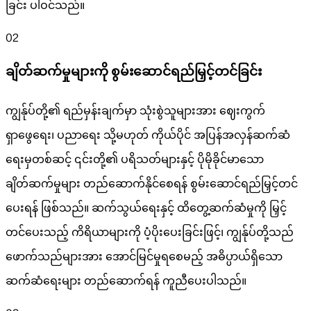
ခြင်း ပါဝင်သည်။
02
ချိတ်ဆက်မှုများကို စွမ်းဆောင်ရည်မြှင့်တင်ခြင်း
ကျွန်ုပ်တို့၏ ရည်မှန်းချက်မှာ သုံးစွဲသူများအား ဈေးကွက်
ရှာဖွေရေး၊ ပညာရေး သို့မဟုတ် ကိုယ်ပိုင် အပြန်အလှန်ဆက်ဆံ
ရေးမှတစ်ဆင့် ၎င်းတို့၏ ပရိသတ်များနှင့် ပိုမိုခိုင်မာသော
ချိတ်ဆက်မှုများ တည်ဆောက်နိုင်စေရန် စွမ်းဆောင်ရည်မြှင့်တင်
ပေးရန် ဖြစ်သည်။ ဆက်သွယ်ရေးနှင့် ထိတွေ့ဆက်ဆံမှုကို မြှင့်
တင်ပေးသည့် ကိရိယာများကို ပံ့ပိုးပေးခြင်းဖြင့်၊ ကျွန်ုပ်တို့သည်
ဖောက်သည်များအား အောင်မြင်မှုရစေမည့် အဓိပ္ပာယ်ရှိသော
ဆက်ဆံရေးများ တည်ဆောက်ရန် ကူညီပေးပါသည်။