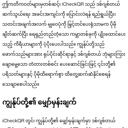
ဤကတိကဝတ်များမှတစ်ဆင့်၊ iCheckQR သည် ဒစ်ဂျစ်တယ်
ဆက်သွယ်ရေး အခင်းအကျင်းကို ပြောင်းလဲရန် ရည်ရွယ်ပြီး၊
သတင်းအချက်အလက် မျှဝေပုံကို မြှင့်တင်ပေးရုံသာမက ပိုမို
ချိတ်ဆက်ပြီး ရေရှည်တည်တံ့သော ကမ္ဘာတစ်ခုကို ပျိုးထောင်ပေး
သည့် ကိရိယာများကို ပံ့ပိုးပေးပါသည်။ ကျွန်ုပ်တို့သည်
ဖောက်သည်များအား ရုပ်ပိုင်းဆိုင်ရာနှင့် ဒစ်ဂျစ်တယ် ဘုံများကြား
ချောမွေ့သော တံတားတစ်စင်း ပေးဆောင်ခြင်းဖြင့် ၎င်းတို့၏
ပရိသတ်များနှင့် ပိုမိုထိရောက်စွာ ထိတွေ့ဆက်ဆံနိုင်စေရန်
သေချာစေပါသည်။
ကျွန်ုပ်တို့၏ မျှော်မှန်းချက်
iCheckQR တွင်၊ ကျွန်ုပ်တို့၏ မျှော်မှန်းချက်မှာ ဒစ်ဂျစ်တယ်