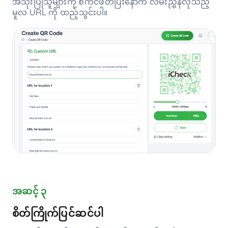
အသုံးပြုသူများကို စကင်ဖတ်ပြီးနောက် လမ်းညွှန်လိုသည့်
မူလ URL ကို ထည့်သွင်းပါ။
အဆင့် ၃
စိတ်ကြိုက်ပြင်ဆင်ပါ