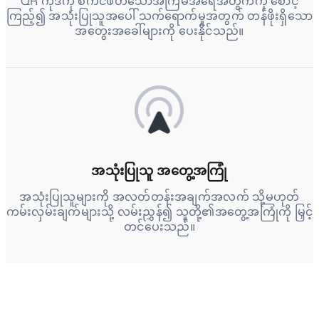
QR ကုဒ်ကို စကင်ဖတ်သောအကြိမ်အရေအတွက်ကို စောင့်
ကြည့်၍ အသုံးပြုသူအပေါ် သက်ရောက်မှုအတွက် တန်ဖိုးရှိသော
အတွေးအခေါ်များကို ပေးနိုင်သည်။
အသုံးပြုသူ အတွေ့အကြုံ
အသုံးပြုသူများကို အလတ်တန်းအချက်အလက် သို့မဟုတ်
ကမ်းလှမ်းချက်များသို့ လမ်းညွှန်၍ သူတို့၏အတွေ့အကြုံကို မြှင့်
တင်ပေးသည်။