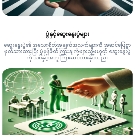
ပွဲနှင့်ဆွေးနွေးပွဲများ
ဆွေးနွေးပွဲ၏ အသေးစိတ်အချက်အလက်များကို အဆင်ပြေစွာ
မှတ်သားထားပြီး ပုံမှန်ဖိတ်ကြားချက်များသို့မဟုတ် ဆွေးနွေးပွဲ
ကို သင်နှင့်အတူ ကြားဆင်ထားနိုင်သည်။