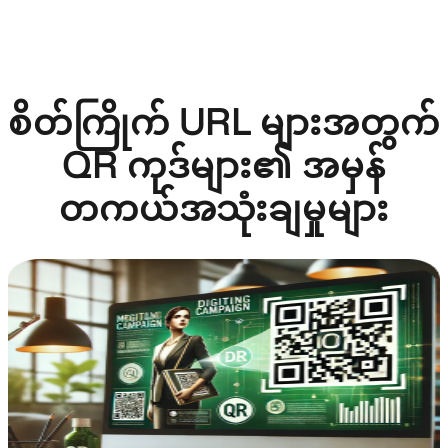
စိတ်ကြိုက် URL များအတွက်
QR ကုဒ်များ၏ အမှန်
တကယ်အသုံးချမှုများ