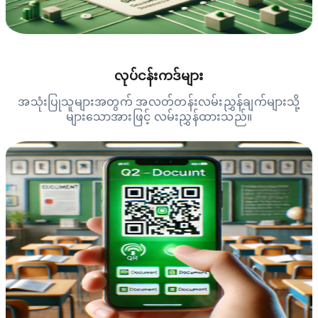
လုပ်ငန်းကဒ်များ
အသုံးပြုသူများအတွက် အလတ်တန်းလမ်းညွှန်ချက်များသို့
များသောအားဖြင့် လမ်းညွှန်ထားသည်။