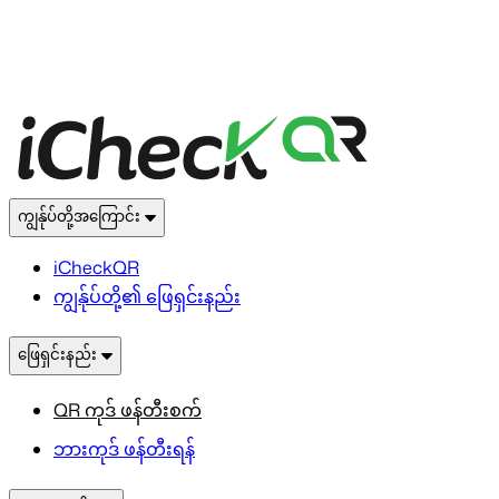
ကျွန်ုပ်တို့အကြောင်း
iCheckQR
ကျွန်ုပ်တို့၏ ဖြေရှင်းနည်း
ဖြေရှင်းနည်း
QR ကုဒ် ဖန်တီးစက်
ဘားကုဒ် ဖန်တီးရန်