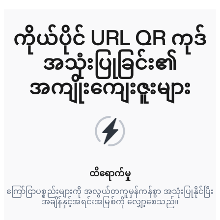
ကိုယ်ပိုင် URL QR ကုဒ်
အသုံးပြုခြင်း၏
အကျိုးကျေးဇူးများ
ထိရောက်မှု
ကြော်ငြာပစ္စည်းများကို အလွယ်တကူမှန်ကန်စွာ အသုံးပြုနိုင်ပြီး
အချိန်နှင့်အရင်းအမြစ်ကို လျှော့စေသည်။