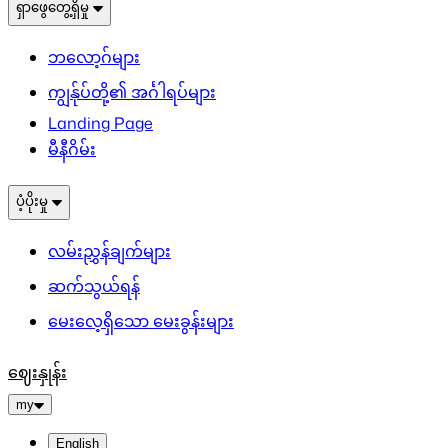
ရှာဖွေတွေ့ရှိမှု
ဘလော့ဂ်များ
ကျွန်ုပ်တို့၏ အင်္ဂါရပ်များ
Landing Page
မီနီဂိမ်း
ပံ့ပိုးမှု
လမ်းညွှန်ချက်များ
ဆက်သွယ်ရန်
မေးလေ့ရှိသော မေးခွန်းများ
ဈေးနှုန်း
my
English