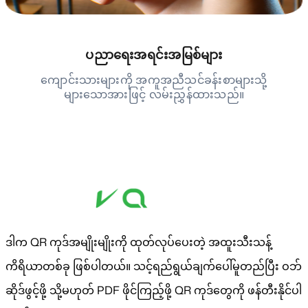
ပညာရေးအရင်းအမြစ်များ
ကျောင်းသားများကို အကူအညီသင်ခန်းစာများသို့
များသောအားဖြင့် လမ်းညွှန်ထားသည်။
ဒါက QR ကုဒ်အမျိုးမျိုးကို ထုတ်လုပ်ပေးတဲ့ အထူးသီးသန့်
ကိရိယာတစ်ခု ဖြစ်ပါတယ်။ သင့်ရည်ရွယ်ချက်ပေါ်မူတည်ပြီး ဝဘ်
ဆိုဒ်ဖွင့်ဖို့ သို့မဟုတ် PDF ဖိုင်ကြည့်ဖို့ QR ကုဒ်တွေကို ဖန်တီးနိုင်ပါ