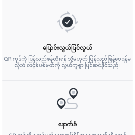
ပြောင်းလွယ်ပြင်လွယ်
QR ကုဒ်ကို ပြန်လည်ဖန်တီးရန် သို့မဟုတ် ပြန်လည်ဖြန့်ဝေရန်မ
လိုဘဲ လင့်ခ်ပစ်မှတ်ကို လွယ်ကူစွာ ပြင်ဆင်နိုင်သည်။
နောက်ခံ