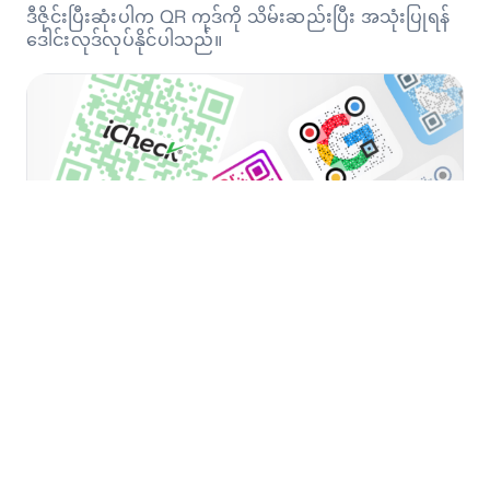
ဒီဇိုင်းပြီးဆုံးပါက QR ကုဒ်ကို သိမ်းဆည်းပြီး အသုံးပြုရန်
ဒေါင်းလုဒ်လုပ်နိုင်ပါသည်။