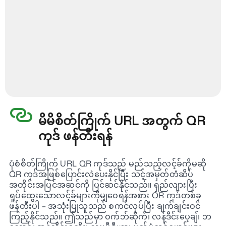
မိမိစိတ်ကြိုက် URL အတွက် QR
ကုဒ် ဖန်တီးရန်
ပုံစံစိတ်ကြိုက် URL QR ကုဒ်သည် မည်သည့်လင့်ခ်ကိုမဆို
QR ကုဒ်အဖြစ်ပြောင်းလဲပေးနိုင်ပြီး သင့်အမှတ်တံဆိပ်
အတိုင်းအပြင်အဆင်ကို ပြင်ဆင်နိုင်သည်။ ရှည်လျားပြီး
ရှုပ်ထွေးသောလင့်ခ်များကိုမျှဝေရန်အစား QR ကုဒ်တစ်ခု
ဖန်တီးပါ – အသုံးပြုသူသည် စကင်လုပ်ပြီး ချက်ချင်းဝင်
ကြည့်နိုင်သည်။ ဤသည်မှာ ဝက်ဘ်ဆိုက်၊ လန်ဒီင်းပေ့ချ်၊ ဘ