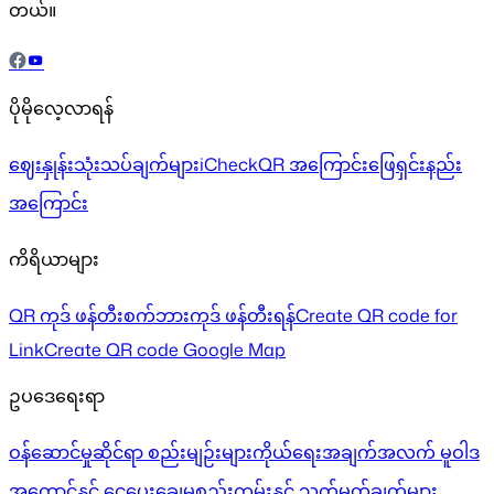
တယ်။
ပိုမိုလေ့လာရန်
ဈေးနှုန်း
သုံးသပ်ချက်များ
iCheckQR အကြောင်း
ဖြေရှင်းနည်း
အကြောင်း
ကိရိယာများ
QR ကုဒ် ဖန်တီးစက်
ဘားကုဒ် ဖန်တီးရန်
Create QR code for
Link
Create QR code Google Map
ဥပဒေရေးရာ
ဝန်ဆောင်မှုဆိုင်ရာ စည်းမျဉ်းများ
ကိုယ်ရေးအချက်အလက် မူဝါဒ
အကောင့်နှင့် ငွေပေးချေမှု
စည်းကမ်းနှင့် သတ်မှတ်ချက်များ