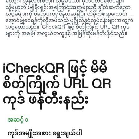
လော့ဂ်၊ အွန်လိုင်းစတိုး၊ လူမှုမီဒီယာ၊ မှတ်ပုံတင်ဖောင်များ
သို့မဟုတ် ပရိုမိုးရှင်းအကြောင်းအရာများသို့ ချိတ်ဆက်သော
လင့်ခ်များကို ပရော်ဖက်ရှင်နယ်ဆန်ပြီး ထိခိုက်စရာကောင်း
အောင်မျှဝေရန်ကိုလိုအပ်သည့် ပုဂ္ဂိုလ်နှင့်လုပ်ငန်းများအတွက်
သင့်တော်သည်။ iCheckQR ဖြင့် စိတ်ကြိုက် URL QR ကုဒ်
များကို အခမဲ့၊ အလွယ်တကူနှင့် အမြန်ဆုံးဖန်တီးနိုင်သည်။
iCheckQR ဖြင့် မိမိ
စိတ်ကြိုက် URL QR
ကုဒ် ဖန်တီးနည်း
အဆင့် ၁
ကုဒ်အမျိုးအစား ရွေးချယ်ပါ