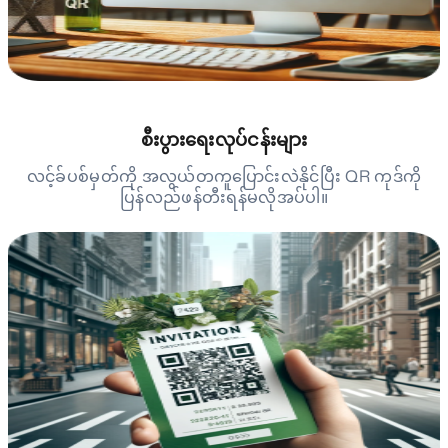
စီးပွားရေးလုပ်ငန်းများ
လင့်ခ်ပစ်မှတ်ကို အလွယ်တကူပြောင်းလဲနိုင်ပြီး QR ကုဒ်ကို
ပြန်လည်ဖန်တီးရန်မလိုအပ်ပါ။