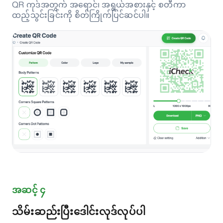
QR ကုဒ်အတွက် အရောင်၊ အရွယ်အစားနှင့် စတီကာ
ထည့်သွင်းခြင်းကို စိတ်ကြိုက်ပြင်ဆင်ပါ။
အဆင့် ၄
သိမ်းဆည်းပြီးဒေါင်းလုဒ်လုပ်ပါ