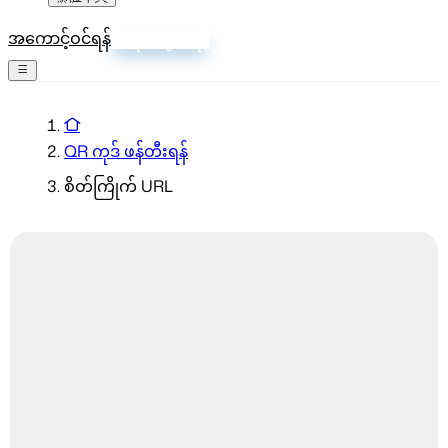
အကောင့်ဝင်ရန်
စာရင်းသွင်းရန်
QR ကုဒ် ဖန်တီးရန်
စိတ်ကြိုက် URL