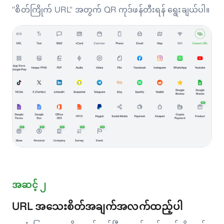
"စိတ်ကြိုက် URL" အတွက် QR ကုဒ်ဖန်တီးရန် ရွေးချယ်ပါ။
အဆင့် ၂
URL အသေးစိတ်အချက်အလက်ထည့်ပါ