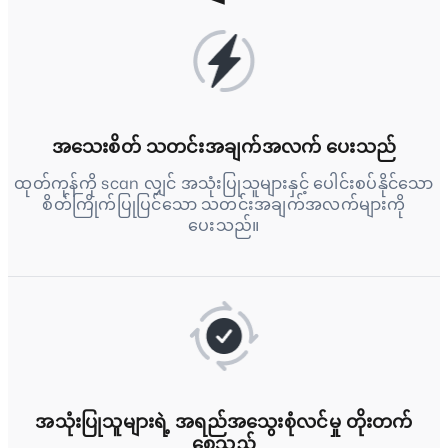
အသေးစိတ် သတင်းအချက်အလက် ပေးသည်
ထုတ်ကုန်ကို scan လျှင် အသုံးပြုသူများနှင့် ပေါင်းစပ်နိုင်သော
စိတ်ကြိုက်ပြုပြင်သော သတင်းအချက်အလက်များကို
ပေးသည်။
အသုံးပြုသူများရဲ့ အရည်အသွေးစုံလင်မှု တိုးတက်
စေသည်