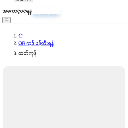
အကောင့်ဝင်ရန်
စာရင်းသွင်းရန်
QR ကုဒ် ဖန်တီးရန်
ထုတ်ကုန်