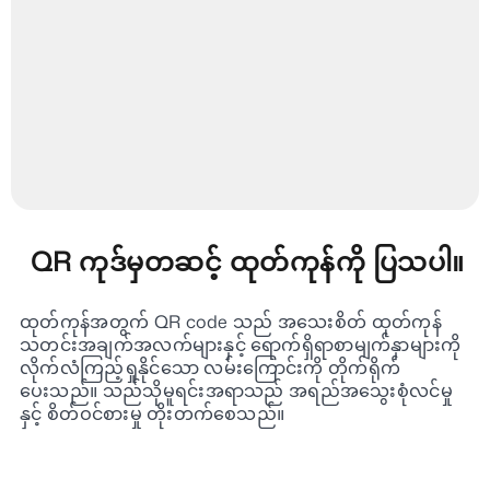
QR ကုဒ်မှတဆင့် ထုတ်ကုန်ကို ပြသပါ။
ထုတ်ကုန်အတွက် QR code သည် အသေးစိတ် ထုတ်ကုန်
သတင်းအချက်အလက်များနှင့် ရောက်ရှိရာစာမျက်နှာများကို
လိုက်လံကြည့်ရှုနိုင်သော လမ်းကြောင်းကို တိုက်ရိုက်
ပေးသည်။ သည်သိုမူရင်းအရာသည် အရည်အသွေးစုံလင်မှု
နှင့် စိတ်ဝင်စားမှု တိုးတက်စေသည်။