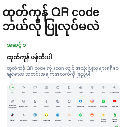
ထုတ်ကုန် QR code
ဘယ်လို ပြုလုပ်မလဲ
အဆင့် ၁
ထုတ်ကုန် ဖန်တီးပါ
ထုတ်ကုန် QR code ကို scan လျှင် အသုံးပြုသူများရရှိစေ
ချင်သော သတင်းအချက်အလက်ကို ဖြည့်ပါ။