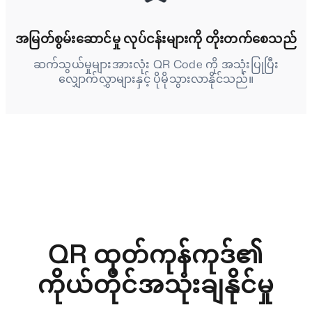
အမြတ်စွမ်းဆောင်မှု လုပ်ငန်းများကို တိုးတက်စေသည်
ဆက်သွယ်မှုများအားလုံး QR Code ကို အသုံးပြုပြီး
လျှောက်လွှာများနှင့် ပိုမိုသွားလာနိုင်သည်။
QR ထုတ်ကုန်ကုဒ်၏
ကိုယ်တိုင်အသုံးချနိုင်မှု