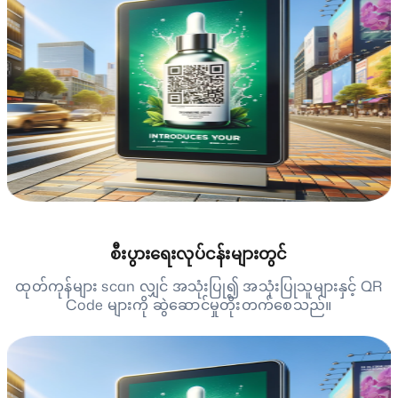
စီးပွားရေးလုပ်ငန်းများတွင်
ထုတ်ကုန်များ scan လျှင် အသုံးပြု၍ အသုံးပြုသူများနှင့် QR
Code များကို ဆွဲဆောင်မှုတိုးတက်စေသည်။