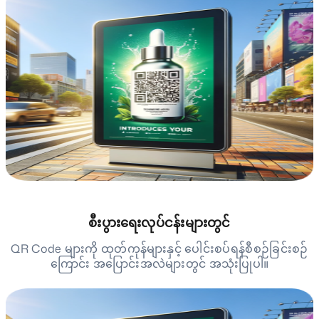
စီးပွားရေးလုပ်ငန်းများတွင်
QR Code များကို ထုတ်ကုန်များနှင့် ပေါင်းစပ်ရန်စီစဉ်ခြင်းစဉ်
ကြောင်း အပြောင်းအလဲများတွင် အသုံးပြုပါ။