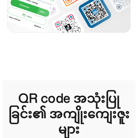
QR code အသုံးပြု
ခြင်း၏ အကျိုးကျေးဇူး
များ