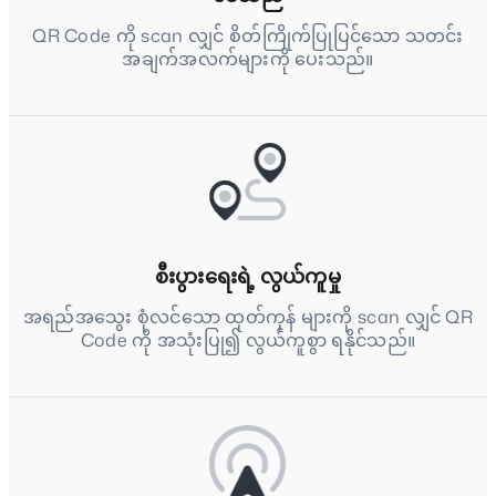
QR Code ကို scan လျှင် စိတ်ကြိုက်ပြုပြင်သော သတင်း
အချက်အလက်များကို ပေးသည်။
စီးပွားရေးရဲ့ လွယ်ကူမှု
အရည်အသွေး စုံလင်သော ထုတ်ကုန် များကို scan လျှင် QR
Code ကို အသုံးပြု၍ လွယ်ကူစွာ ရနိုင်သည်။