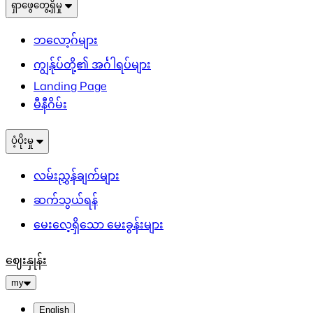
ရှာဖွေတွေ့ရှိမှု
ဘလော့ဂ်များ
ကျွန်ုပ်တို့၏ အင်္ဂါရပ်များ
Landing Page
မီနီဂိမ်း
ပံ့ပိုးမှု
လမ်းညွှန်ချက်များ
ဆက်သွယ်ရန်
မေးလေ့ရှိသော မေးခွန်းများ
ဈေးနှုန်း
my
English