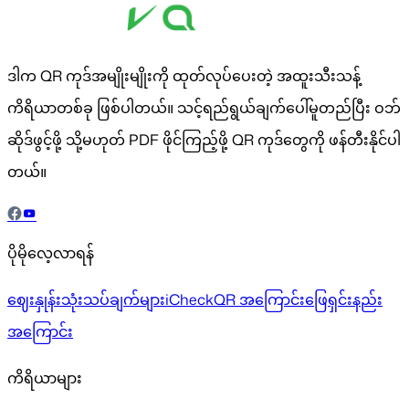
ဒါက QR ကုဒ်အမျိုးမျိုးကို ထုတ်လုပ်ပေးတဲ့ အထူးသီးသန့်
ကိရိယာတစ်ခု ဖြစ်ပါတယ်။ သင့်ရည်ရွယ်ချက်ပေါ်မူတည်ပြီး ဝဘ်
ဆိုဒ်ဖွင့်ဖို့ သို့မဟုတ် PDF ဖိုင်ကြည့်ဖို့ QR ကုဒ်တွေကို ဖန်တီးနိုင်ပါ
တယ်။
ပိုမိုလေ့လာရန်
ဈေးနှုန်း
သုံးသပ်ချက်များ
iCheckQR အကြောင်း
ဖြေရှင်းနည်း
အကြောင်း
ကိရိယာများ