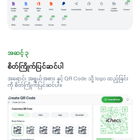
အဆင့် ၃
စိတ်ကြိုက်ပြင်ဆင်ပါ
အရောင်၊ အရွယ်အစား နှင့် QR Code သို့ logo ထည့်ခြင်း
ကို စိတ်ကြိုက်ပြင်ဆင်ပါ။