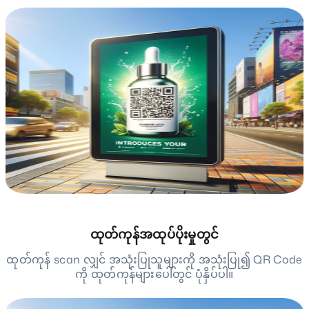
ထုတ်ကုန်အထုပ်ပိုးမှုတွင်
ထုတ်ကုန် scan လျှင် အသုံးပြုသူများကို အသုံးပြု၍ QR Code
ကို ထုတ်ကုန်များပေါ်တွင် ပုံနှိပ်ပါ။