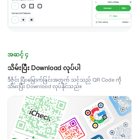
အဆင့် ၄
သိမ်းပြီး Download လုပ်ပါ
ဒီဇိုင်း ပြီးမြောက်ခြင်းအတွက် သင်သည် QR Code ကို
သိမ်းပြီး Download လုပ်နိုင်သည်။