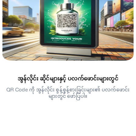
အွန်လိုင်း ဆိုင်များနှင့် ပလက်ဖောင်းများတွင်
QR Code ကို အွန်လိုင်း စွန့်စွန့်စားခြင်းများ၏ ပလက်ဖောင်း
များတွင် ဖော်ပြပါ။