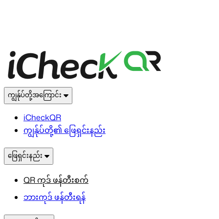
ကျွန်ုပ်တို့အကြောင်း
iCheckQR
ကျွန်ုပ်တို့၏ ဖြေရှင်းနည်း
ဖြေရှင်းနည်း
QR ကုဒ် ဖန်တီးစက်
ဘားကုဒ် ဖန်တီးရန်