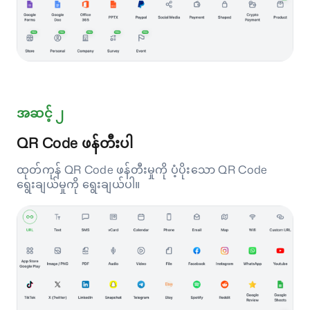
အဆင့် ၂
QR Code ဖန်တီးပါ
ထုတ်ကုန် QR Code ဖန်တီးမှုကို ပံ့ပိုးသော QR Code
ရွေးချယ်မှုကို ရွေးချယ်ပါ။