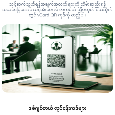
သင့်ဆက်သွယ်ရန်အချက်အလက်များကို သိမ်းဆည်းရန်
အဆင်ပြေအောင် သင့်အီးမေးလ် လက်မှတ် သို့မဟုတ် ဝဘ်ဆိုက်
တွင် vCard QR ကုဒ်ကို ထည့်ပါ။
ဒစ်ဂျစ်တယ် လုပ်ငန်းကဒ်များ