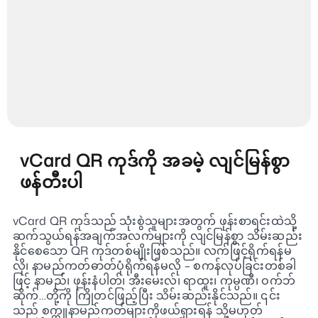
vCard QR ကုဒ်ကို အခမဲ့ လျင်မြန်စွာ
ဖန်တီးပါ
vCard QR ကုဒ်သည် သုံးစွဲသူများအတွက် ဖုန်းစာရင်းထဲသို့
ဆက်သွယ်ရန်အချက်အလက်များကို လျင်မြန်စွာ သိမ်းဆည်း
နိုင်စေသော QR ကုဒ်တစ်မျိုးဖြစ်သည်။ လက်ဖြင့်ရိုက်ရန်မ
လို၊ နာမည်ကတ်ဓာတ်ပုံရိုက်ရန်မလို – စကန်လုပ်ခြင်းတစ်ခါ
ဖြင့် နာမည်၊ ဖုန်းနံပါတ်၊ အီးမေးလ်၊ ရာထူး၊ ကုမ္ပဏီ၊ ဝက်ဘ်
ဆိုက်…တို့ကို ကြိုတင်ဖြည့်ပြီး သိမ်းဆည်းနိုင်သည်။ ၎င်း
သည် စက္ကူနာမည်ကတ်များကိုဖယ်ရှားရန် သို့မဟုတ်