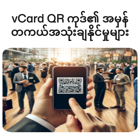
vCard QR ကုဒ်၏ အမှန်
တကယ်အသုံးချနိုင်မှုများ