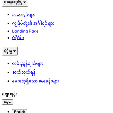
ရှာဖွေတွေ့ရှိမှု
ဘလော့ဂ်များ
ကျွန်ုပ်တို့၏ အင်္ဂါရပ်များ
Landing Page
မီနီဂိမ်း
ပံ့ပိုးမှု
လမ်းညွှန်ချက်များ
ဆက်သွယ်ရန်
မေးလေ့ရှိသော မေးခွန်းများ
ဈေးနှုန်း
my
English