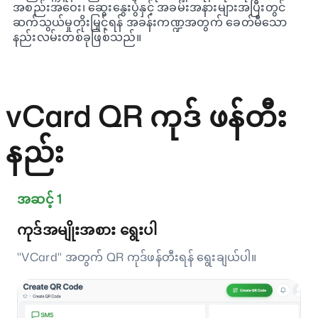
အစည်းအဝေး၊ ဆွေးနွေးပွဲနှင့် အခမ်းအနားများအပြီးတွင်
ဆက်သွယ်မှုတိုးမြှင့်ရန် အခန်းကဏ္ဍအတွက် ခေတ်မီသော
နည်းလမ်းတစ်ခုဖြစ်သည်။
vCard QR ကုဒ် ဖန်တီး
နည်း
အဆင့် 1
ကုဒ်အမျိုးအစား ရွေးပါ
"VCard" အတွက် QR ကုဒ်ဖန်တီးရန် ရွေးချယ်ပါ။