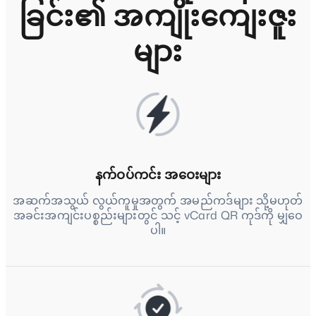
ခြင်း၏ အကျိုးကျေးဇူး
များ
နက်ဝပ်ကင်း အဝေးများ
အဆက်အသွယ် လွယ်ကူမှုအတွက် အမည်ကဒ်များ သို့မဟုတ်
အခင်းအကျင်းပစ္စည်းများတွင် သင့် vCard QR ကုဒ်ကို မျှဝေ
ပါ။