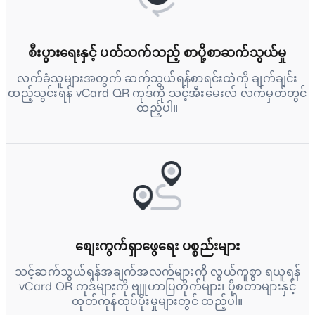
စီးပွားရေးနှင့် ပတ်သက်သည့် စာပို့စာဆက်သွယ်မှု
လက်ခံသူများအတွက် ဆက်သွယ်ရန်စာရင်းထဲကို ချက်ချင်း
ထည့်သွင်းရန် vCard QR ကုဒ်ကို သင့်အီးမေးလ် လက်မှတ်တွင်
ထည့်ပါ။
စျေးကွက်ရှာဖွေရေး ပစ္စည်းများ
သင့်ဆက်သွယ်ရန်အချက်အလက်များကို လွယ်ကူစွာ ရယူရန်
vCard QR ကုဒ်များကို ဗျူဟာပြတိုက်များ၊ ပိုစတာများနှင့်
ထုတ်ကုန်ထုပ်ပိုးမှုများတွင် ထည့်ပါ။