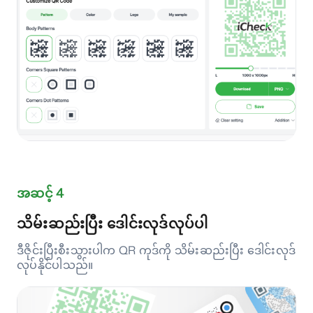
အဆင့် 4
သိမ်းဆည်းပြီး ဒေါင်းလုဒ်လုပ်ပါ
ဒီဇိုင်းပြီးစီးသွားပါက QR ကုဒ်ကို သိမ်းဆည်းပြီး ဒေါင်းလုဒ်
လုပ်နိုင်ပါသည်။