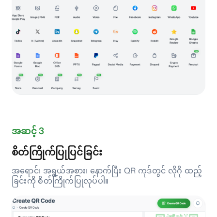
အဆင့် 3
စိတ်ကြိုက်ပြုပြင်ခြင်း
အရောင်၊ အရွယ်အစား၊ နောက်ပြီး QR ကုဒ်တွင် လိုဂို ထည့်
ခြင်းကို စိတ်ကြိုက်ပြုလုပ်ပါ။