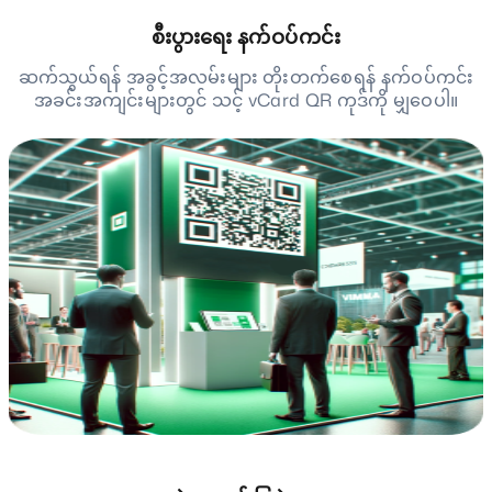
စီးပွားရေး နက်ဝပ်ကင်း
ဆက်သွယ်ရန် အခွင့်အလမ်းများ တိုးတက်စေရန် နက်ဝပ်ကင်း
အခင်းအကျင်းများတွင် သင့် vCard QR ကုဒ်ကို မျှဝေပါ။