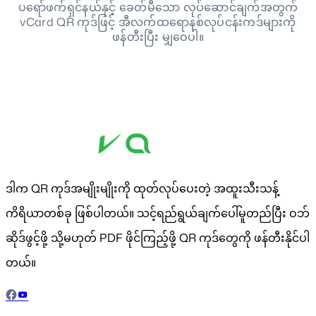
ပရော်ဖက်ရှင်နယ်နှင့် ခေတ်မီသော လုပ်ဆောင်ချက်အတွက်
vCard QR ကုဒ်ဖြင့် အီလက်ထရောနစ်လုပ်ငန်းကဒ်များကို
ဖန်တီးပြီး မျှဝေပါ။
ဒါက QR ကုဒ်အမျိုးမျိုးကို ထုတ်လုပ်ပေးတဲ့ အထူးသီးသန့်
ကိရိယာတစ်ခု ဖြစ်ပါတယ်။ သင့်ရည်ရွယ်ချက်ပေါ်မူတည်ပြီး ဝဘ်
ဆိုဒ်ဖွင့်ဖို့ သို့မဟုတ် PDF ဖိုင်ကြည့်ဖို့ QR ကုဒ်တွေကို ဖန်တီးနိုင်ပါ
တယ်။