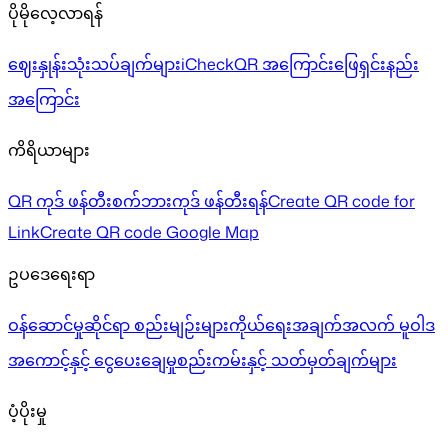
ပိုမိုလေ့လာရန်
ဈေးနှုန်း
သုံးသပ်ချက်များ
iCheckQR အကြောင်း
ဖြေရှင်းနည်း
အကြောင်း
ကိရိယာများ
QR ကုဒ် ဖန်တီးစက်
ဘားကုဒ် ဖန်တီးရန်
Create QR code for
Link
Create QR code Google Map
ဥပဒေရေးရာ
ဝန်ဆောင်မှုဆိုင်ရာ စည်းမျဉ်းများ
ကိုယ်ရေးအချက်အလက် မူဝါဒ
အကောင့်နှင့် ငွေပေးချေမှု
စည်းကမ်းနှင့် သတ်မှတ်ချက်များ
ပံ့ပိုးမှု