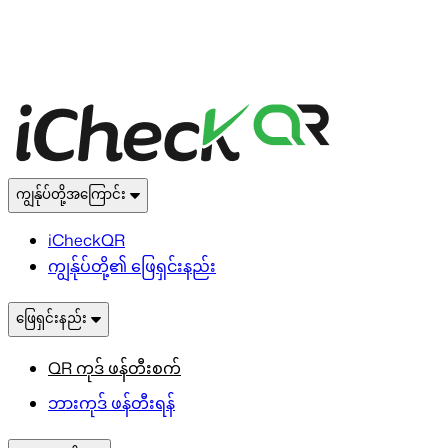
ကျွန်ုပ်တို့အကြောင်း
iCheckQR
ကျွန်ုပ်တို့၏ ဖြေရှင်းနည်း
ဖြေရှင်းနည်း
QR ကုဒ် ဖန်တီးစက်
ဘားကုဒ် ဖန်တီးရန်