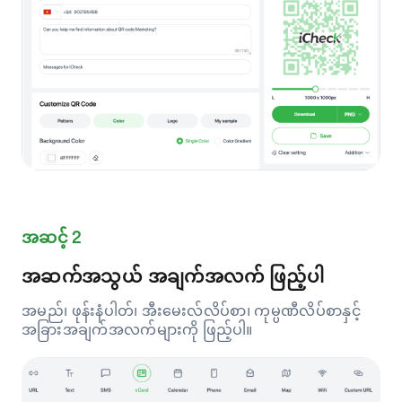
အဆင့် 2
အဆက်အသွယ် အချက်အလက် ဖြည့်ပါ
အမည်၊ ဖုန်းနံပါတ်၊ အီးမေးလ်လိပ်စာ၊ ကုမ္ပဏီလိပ်စာနှင့်
အခြားအချက်အလက်များကို ဖြည့်ပါ။