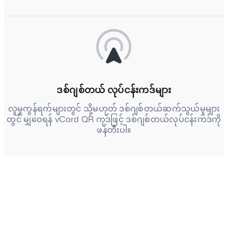
ဒစ်ဂျစ်တယ် လုပ်ငန်းကဒ်များ
လူမှုကွန်ရက်များတွင် သို့မဟုတ် ဒစ်ဂျစ်တယ်ဆက်သွယ်မှုများ
တွင် မျှဝေရန် vCard QR ကုဒ်ဖြင့် ဒစ်ဂျစ်တယ်လုပ်ငန်းကဒ်ကို
ဖန်တီးပါ။