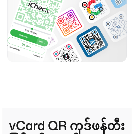
vCard QR ကုဒ်ဖန်တီး