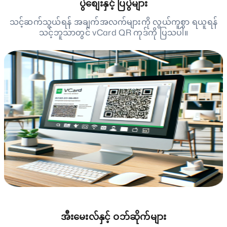
ပွဲစျေးနှင့် ပြပွဲများ
သင့်ဆက်သွယ်ရန် အချက်အလက်များကို လွယ်ကူစွာ ရယူရန်
သင့်ဘူသာတွင် vCard QR ကုဒ်ကို ပြသပါ။
အီးမေးလ်နှင့် ဝဘ်ဆိုက်များ