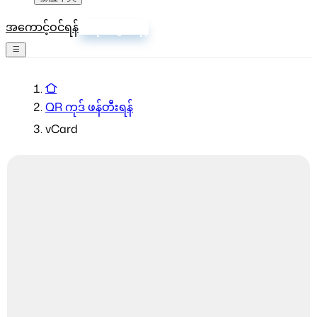
အကောင့်ဝင်ရန်
စာရင်းသွင်းရန်
QR ကုဒ် ဖန်တီးရန်
vCard