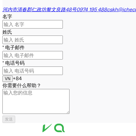
河内市清春郡仁政坊黎文良路48号
0974 195 488
cskh@ichec
名字
姓氏
*
电子邮件
*
电话号码
+84
VN
你需要什么帮助？
发送