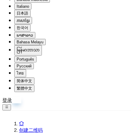
Italiano
日本語
ភាសាខ្មែរ
한국어
ພາສາລາວ
Bahasa Melayu
မြန်မာဘာသာ
Português
Русский
ไทย
简体中文
繁體中文
登录
注册
创建二维码