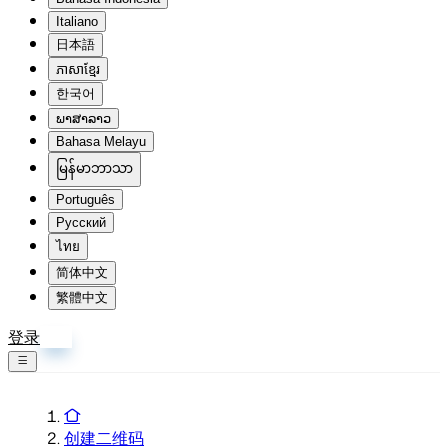
Italiano
日本語
ភាសាខ្មែរ
한국어
ພາສາລາວ
Bahasa Melayu
မြန်မာဘာသာ
Português
Русский
ไทย
简体中文
繁體中文
登录
注册
创建二维码