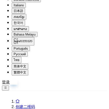
Italiano
日本語
ភាសាខ្មែរ
한국어
ພາສາລາວ
Bahasa Melayu
မြန်မာဘာသာ
Português
Русский
ไทย
简体中文
繁體中文
登录
注册
创建二维码