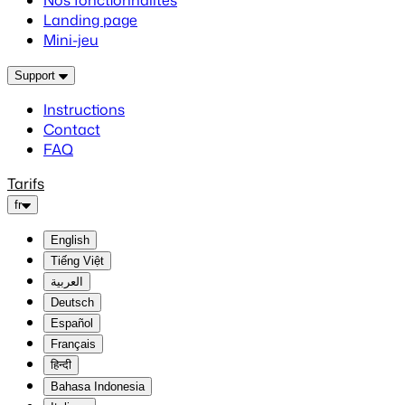
Nos fonctionnalités
Landing page
Mini-jeu
Support
Instructions
Contact
FAQ
Tarifs
fr
English
Tiếng Việt
العربية
Deutsch
Español
Français
हिन्दी
Bahasa Indonesia