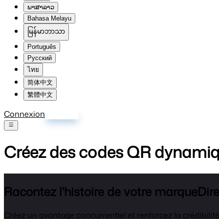
ພາສາລາວ
Bahasa Melayu
မြန်မာဘာသာ
Português
Русский
ไทย
简体中文
繁體中文
Connexion
S'inscrire
Créez des codes QR dynamique
Racontez l'histoire de votre marque
Dir
Créez un avantage concurrentiel et renforcez la crédibilit