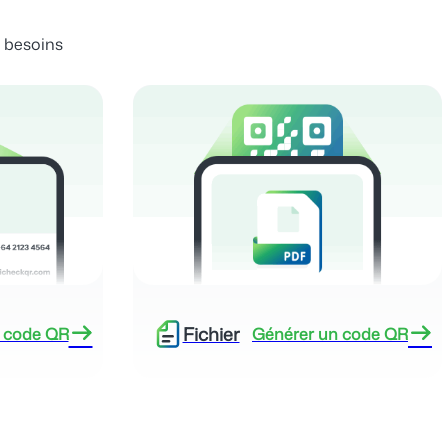
 besoins
Fichier
 code QR
Générer un code QR