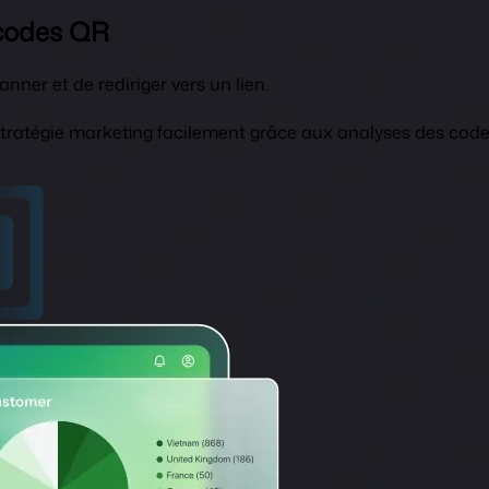
codes QR
ner et de rediriger vers un lien.
stratégie marketing facilement grâce aux analyses des code