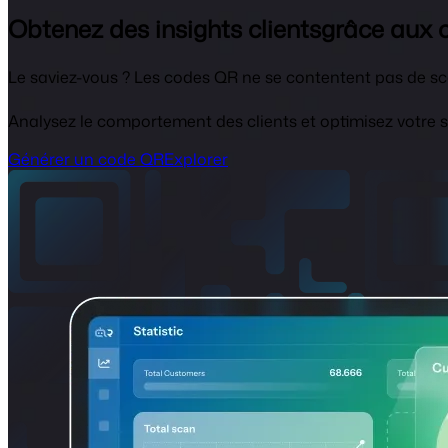
Obtenez des insights clients
grâce aux 
Le saviez-vous ? Les codes QR ne se contentent pas de scan
Analysez le comportement des clients et optimisez votre 
Générer un code QR
Explorer