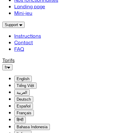
Nos fonctionnalités
Landing page
Mini-jeu
Support
Instructions
Contact
FAQ
Tarifs
fr
English
Tiếng Việt
العربية
Deutsch
Español
Français
हिन्दी
Bahasa Indonesia