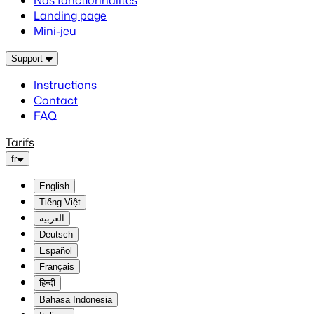
Nos fonctionnalités
Landing page
Mini-jeu
Support
Instructions
Contact
FAQ
Tarifs
fr
English
Tiếng Việt
العربية
Deutsch
Español
Français
हिन्दी
Bahasa Indonesia