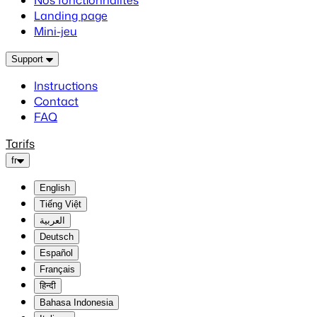
Nos fonctionnalités
Landing page
Mini-jeu
Support
Instructions
Contact
FAQ
Tarifs
fr
English
Tiếng Việt
العربية
Deutsch
Español
Français
हिन्दी
Bahasa Indonesia