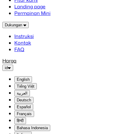
Fitur kami
Landing page
Permainan Mini
Dukungan
Instruksi
Kontak
FAQ
Harga
id
English
Tiếng Việt
العربية
Deutsch
Español
Français
हिन्दी
Bahasa Indonesia