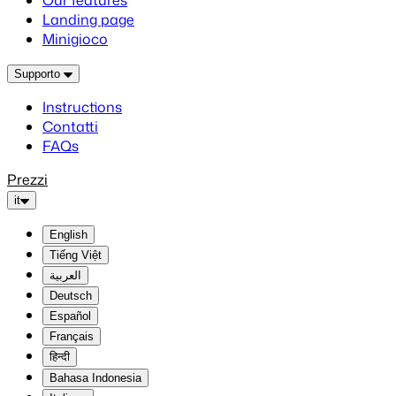
Our features
Landing page
Minigioco
Supporto
Instructions
Contatti
FAQs
Prezzi
it
English
Tiếng Việt
العربية
Deutsch
Español
Français
हिन्दी
Bahasa Indonesia