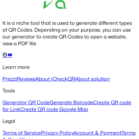
It is a niche tool that is used to generate different types
of QR Codes. Depending on your purpose, you can use
our generator to create QR Codes to open a website,
view a PDF file
Learn more
Prezzi
Reviews
About iCheckQR
About solution
Tools
Generator QR Code
Generate Barcode
Create QR code
for Link
Create QR code Google Map
Legal
Terms of Service
Privacy Policy
Account & Payment
Terms