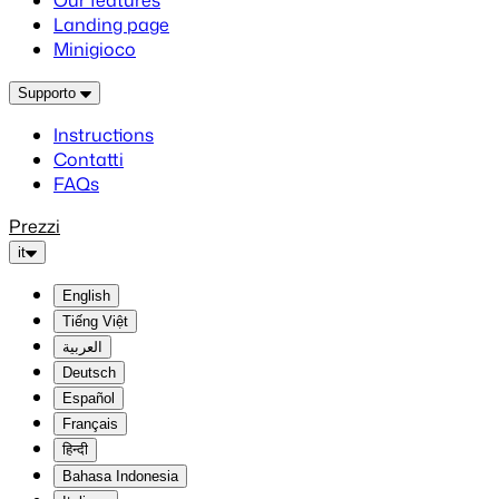
Our features
Landing page
Minigioco
Supporto
Instructions
Contatti
FAQs
Prezzi
it
English
Tiếng Việt
العربية
Deutsch
Español
Français
हिन्दी
Bahasa Indonesia