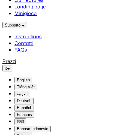
Our features
Landing page
Minigioco
Supporto
Instructions
Contatti
FAQs
Prezzi
it
English
Tiếng Việt
العربية
Deutsch
Español
Français
हिन्दी
Bahasa Indonesia