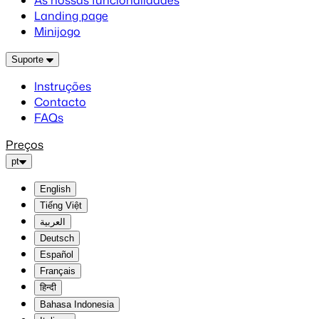
As nossas funcionalidades
Landing page
Minijogo
Suporte
Instruções
Contacto
FAQs
Preços
pt
English
Tiếng Việt
العربية
Deutsch
Español
Français
हिन्दी
Bahasa Indonesia