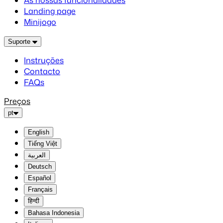
As nossas funcionalidades
Landing page
Minijogo
Suporte
Instruções
Contacto
FAQs
Preços
pt
English
Tiếng Việt
العربية
Deutsch
Español
Français
हिन्दी
Bahasa Indonesia