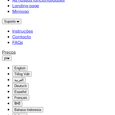
As nossas funcionalidades
Landing page
Minijogo
Suporte
Instruções
Contacto
FAQs
Preços
pt
English
Tiếng Việt
العربية
Deutsch
Español
Français
हिन्दी
Bahasa Indonesia