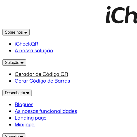
Sobre nós
iCheckQR
A nossa solução
Solução
Gerador de Código QR
Gerar Código de Barras
Descoberta
Blogues
As nossas funcionalidades
Landing page
Minijogo
Suporte