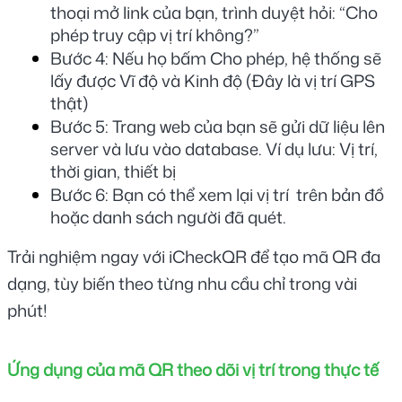
thoại mở link của bạn, trình duyệt hỏi: “Cho 
phép truy cập vị trí không?”
Bước 4: Nếu họ bấm Cho phép, hệ thống sẽ 
lấy được Vĩ độ và Kinh độ (Đây là vị trí GPS 
thật)
Bước 5: Trang web của bạn sẽ gửi dữ liệu lên 
server và lưu vào database. Ví dụ lưu: Vị trí, 
thời gian, thiết bị
Bước 6: Bạn có thể xem lại vị trí  trên bản đồ 
hoặc danh sách người đã quét.
Trải nghiệm ngay với iCheckQR để tạo mã QR đa 
dạng, tùy biến theo từng nhu cầu chỉ trong vài 
phút!
Ứng dụng của mã QR theo dõi vị trí trong thực tế