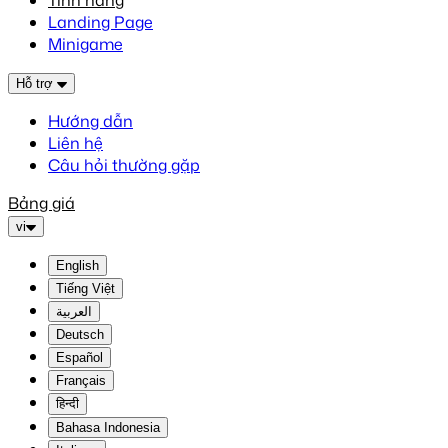
Tính năng
Landing Page
Minigame
Hỗ trợ
Hướng dẫn
Liên hệ
Câu hỏi thường gặp
Bảng giá
vi
English
Tiếng Việt
العربية
Deutsch
Español
Français
हिन्दी
Bahasa Indonesia