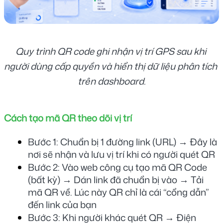
Quy trình QR code ghi nhận vị trí GPS sau khi 
người dùng cấp quyền và hiển thị dữ liệu phân tích 
trên dashboard.
Cách tạo mã QR theo dõi vị trí
Bước 1: Chuẩn bị 1 đường link (URL) → Đây là 
nơi sẽ nhận và lưu vị trí khi có người quét QR
Bước 2: Vào web công cụ tạo mã QR Code 
(bất kỳ) → Dán link đã chuẩn bị vào → Tải 
mã QR về. Lúc này QR chỉ là cái “cổng dẫn” 
đến link của bạn
Bước 3: Khi người khác quét QR → Điện 