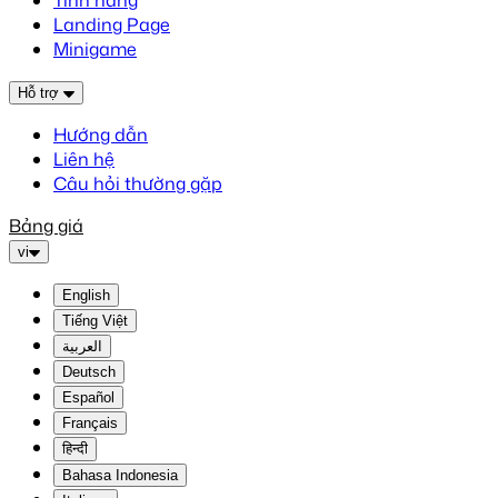
Tính năng
Landing Page
Minigame
Hỗ trợ
Hướng dẫn
Liên hệ
Câu hỏi thường gặp
Bảng giá
vi
English
Tiếng Việt
العربية
Deutsch
Español
Français
हिन्दी
Bahasa Indonesia