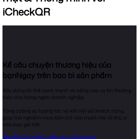
iCheckQR
Kể câu chuyện thương hiệu của
bạn
Ngay trên bao bì sản phẩm
Xây dựng lợi thế cạnh tranh và nâng cao uy tín thương
hiệu cho hàng ngàn doanh nghiệp.
Tăng cường sự tương tác và kết nối với khách hàng,
giúp trải nghiệm mua sắm trở nên mượt mà và thú vị
hơn bao giờ hết.
Bắt đầu dùng thử miễn phí
Khám phá