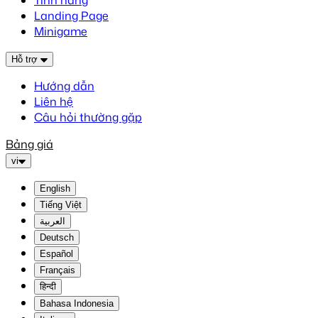
Tính năng
Landing Page
Minigame
Hỗ trợ
Hướng dẫn
Liên hệ
Câu hỏi thường gặp
Bảng giá
vi
English
Tiếng Việt
العربية
Deutsch
Español
Français
हिन्दी
Bahasa Indonesia