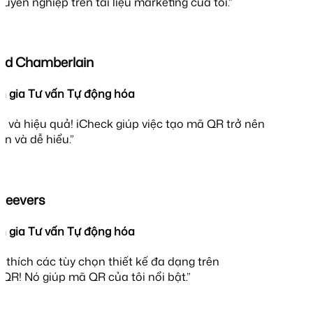
uyên nghiệp trên tài liệu marketing của tôi.”
rd Chamberlain
 gia Tư vấn Tự động hóa
 và hiệu quả! iCheck giúp việc tạo mã QR trở nên
n và dễ hiểu.”
Beevers
 gia Tư vấn Tự động hóa
t thích các tùy chọn thiết kế đa dạng trên
QR! Nó giúp mã QR của tôi nổi bật.”