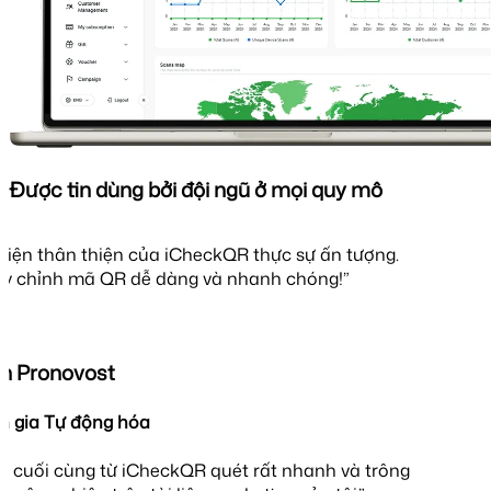
Được tin dùng bởi đội ngũ ở mọi quy mô
diện thân thiện của iCheckQR thực sự ấn tượng.
ùy chỉnh mã QR dễ dàng và nhanh chóng!”
h Pronovost
 gia Tự động hóa
 cuối cùng từ iCheckQR quét rất nhanh và trông