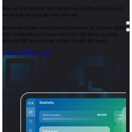
Bạn có biết không? Mã QR không chỉ đơn giản là quét
và chuyển hướng đến một liên kết.
Khám phá hành vi của khách hàng và tối ưu hóa chiến
lược marketing của bạn một cách dễ dàng với phân
tích mã QR và thu thập dữ liệu từ mỗi lần quét.
Tạo mã QR
Khám phá