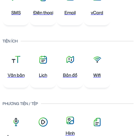
SMS
Điện thoại
Email
vCard
TIỆN ÍCH
T
Văn bản
Lịch
Bản đồ
Wifi
PHƯƠNG TIỆN / TỆP
L
Hình