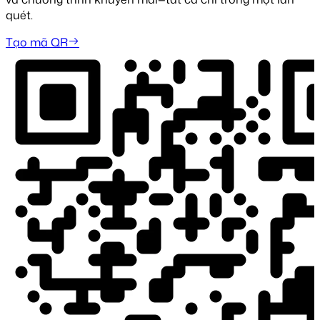
quét.
Tạo mã QR