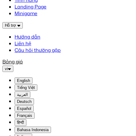
Tính năng
Landing Page
Minigame
Hỗ trợ
Hướng dẫn
Liên hệ
Câu hỏi thường gặp
Bảng giá
vi
English
Tiếng Việt
العربية
Deutsch
Español
Français
हिन्दी
Bahasa Indonesia