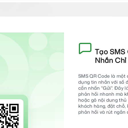
Tạo SMS Q
Nhắn Chỉ 
SMS QR Code là một 
dụng tin nhắn với số 
cần nhấn "Gửi". Đây l
phản hồi nhanh mà kh
hoặc gõ nội dung thủ
khách hàng, đặt chỗ, kh
phản hồi và rút ngắn q