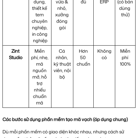
dụng, 
vừa & 
đủ
ERP
(có bản 
thiết kế 
nhỏ, 
dùng 
tem 
xưởng 
thử)
chuyên 
đóng 
nghiệp, 
gói
in công 
nghiệp
Zint 
Miễn 
Cá 
 Hơn 
 Không 
 Miễn 
Studio
phí, nhẹ, 
nhân, 
50 
có
phí 
mã 
kỹ thuật 
chuẩn
100%
nguồn 
viên, nội 
mở, hỗ 
bộ
trợ 
nhiều 
chuẩn 
mã 
Các bước sử dụng phần mềm tạo mã vạch (áp dụng chung)
Dù mỗi phần mềm có giao diện khác nhau, nhưng cách sử 