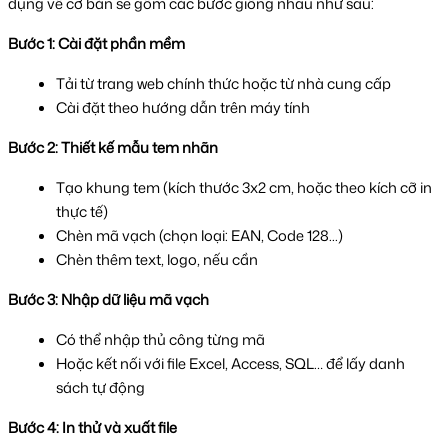
dụng về cơ bản sẽ gồm các bước giống nhau như sau:
Bước 1: Cài đặt phần mềm
Tải từ trang web chính thức hoặc từ nhà cung cấp
Cài đặt theo hướng dẫn trên máy tính
Bước 2: Thiết kế mẫu tem nhãn
Tạo khung tem (kích thước 3x2 cm, hoặc theo kích cỡ in 
thực tế)
Chèn mã vạch (chọn loại: EAN, Code 128...)
Chèn thêm text, logo, nếu cần
Bước 3: Nhập dữ liệu mã vạch
Có thể nhập thủ công từng mã
Hoặc kết nối với file Excel, Access, SQL… để lấy danh 
sách tự động
Bước 4: In thử và xuất file