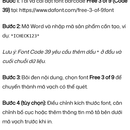
Bước 1:
Tải và cài đặt font barcode
Free 3 of 9 (Code
39)
tại: https://www.dafont.com/free-3-of-9.font
Bước 2:
Mở Word và nhập mã sản phẩm cần tạo, ví
dụ:
*ICHECK123*
Lưu ý: Font Code 39 yêu cầu thêm dấu
ở đầu và
*
cuối chuỗi dữ liệu.
Bước 3:
Bôi đen nội dung, chọn font
Free 3 of 9
để
chuyển thành mã vạch có thể quét.
Bước 4 (tùy chọn):
Điều chỉnh kích thước font, căn
chỉnh bố cục hoặc thêm thông tin mô tả bên dưới
mã vạch trước khi in.