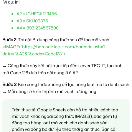
 Ví dụ: ini
A2 = ICHECK123456  
A3 = SKU09876  
A4 = 8931234567890  
Bước 2:
 Tại cột B, dùng công thức sau để tạo mã vạch: 
=IMAGE("https://barcode.tec-it.com/barcode.ashx?
data="&A2&"&code=Code128")
→ Công thức này kết nối trực tiếp đến server TEC-IT, tạo ảnh 
mã Code 128 dựa trên nội dung ở ô A2
Bước 3:
 Kéo công thức xuống để tạo hàng loạt mã từ danh sách 
→ Mỗi dòng sẽ hiển thị ảnh mã vạch tương ứng
Trên thực tế, Google Sheets còn hỗ trợ nhiều cách tạo 
mã vạch khác ngoài công thức IMAGE(), bao gồm tự 
động tạo hàng loạt mã vạch cho danh sách sản 
phẩm và đồng bộ dữ liệu theo thời gian thực. Bạn có 