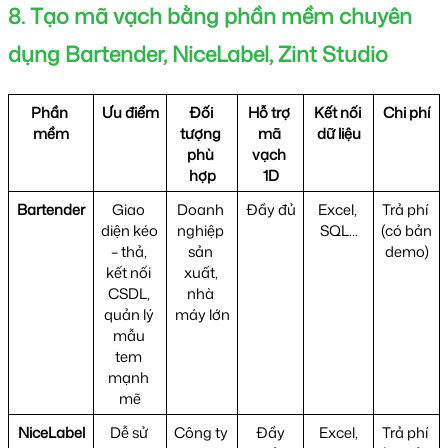
8. Tạo mã vạch bằng phần mềm chuyên 
dụng Bartender, NiceLabel, Zint Studio
Phần 
Ưu điểm
Đối 
Hỗ trợ 
Kết nối 
Chi phí
mềm
tượng 
mã 
dữ liệu
phù 
vạch 
hợp
1D
Bartender
Giao 
Doanh 
Đầy đủ
Excel, 
Trả phí 
diện kéo 
nghiệp 
SQL…
(có bản 
– thả, 
sản 
demo)
kết nối 
xuất, 
CSDL, 
nhà 
quản lý 
máy lớn
mẫu 
tem 
mạnh 
mẽ
NiceLabel
Dễ sử 
Công ty 
 Đầy 
 Excel, 
Trả phí 