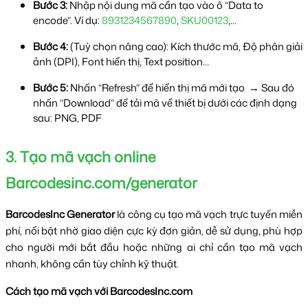
Bước 3:
 Nhập nội dung mã cần tạo vào ô “Data to 
encode”. Ví dụ:
 8931234567890
, 
SKU00123
,...
Bước 4:
 (Tuỳ chọn nâng cao): Kích thước mã, Độ phân giải 
ảnh (DPI), Font hiển thị, Text position…
Bước 5:
 Nhấn “Refresh” để hiển thị mã mới tạo  → Sau đó 
nhấn “Download” để tải mã về thiết bị dưới các định dạng 
sau: PNG, PDF
3. Tạo mã vạch online 
Barcodesinc.com/generator
BarcodesInc Generator
 là công cụ tạo mã vạch trực tuyến miễn 
phí, nổi bật nhờ giao diện cực kỳ đơn giản, dễ sử dụng, phù hợp 
cho người mới bắt đầu hoặc những ai chỉ cần tạo mã vạch 
nhanh, không cần tùy chỉnh kỹ thuật.
Cách tạo mã vạch với BarcodesInc.com