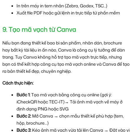
In trên máy in tem nhãn (Zebra, Godex, TSC…)
Xuất file PDF hoặc gửi lệnh in trực tiếp từ phần mềm
9. Tạo mã vạch từ Canva
Nếu bạn đang thiết kế bao bì sản phẩm, nhãn dán, brochure 
hay bất kỳ tài liệu in ấn nào, Canva là công cụ lý tưởng để dàn 
trang. Tuy Canva không hỗ trợ tạo mã vạch trực tiếp, nhưng 
bạn có thể kết hợp công cụ tạo mã vạch online và Canva để tạo 
ra bản thiết kế đẹp, chuyên nghiệp.
Cách thực hiện:
Bước 1:
 Tạo mã vạch bằng công cụ online (gợi ý: 
iCheckQR hoặc TEC-IT)→ Tải ảnh mã vạch về máy ở 
định dạng PNG hoặc SVG
Bước 2:
 Mở Canva → chọn mẫu thiết kế phù hợp (tem, 
hộp, brochure...)
Bước 3:
 Kéo ảnh mã vạch vừa tải lên Canva → Đặt vào vị 