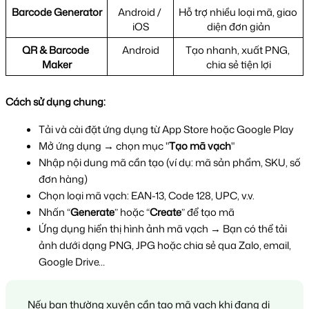
Barcode Generator
Android / 
Hỗ trợ nhiều loại mã, giao 
iOS
diện đơn giản
QR & Barcode 
Android
Tạo nhanh, xuất PNG, 
Maker
chia sẻ tiện lợi
Cách sử dụng chung:
Tải và cài đặt ứng dụng từ App Store hoặc Google Play
Mở ứng dụng → chọn mục "
Tạo mã vạch
"
Nhập nội dung mã cần tạo (ví dụ: mã sản phẩm, SKU, số 
đơn hàng)
Chọn loại mã vạch: EAN-13, Code 128, UPC, v.v.
Nhấn “
Generate
” hoặc “
Create
” để tạo mã
Ứng dụng hiển thị hình ảnh mã vạch → Bạn có thể tải 
ảnh dưới dạng PNG, JPG hoặc chia sẻ qua Zalo, email, 
Google Drive…
Nếu bạn thường xuyên cần tạo mã vạch khi đang di 