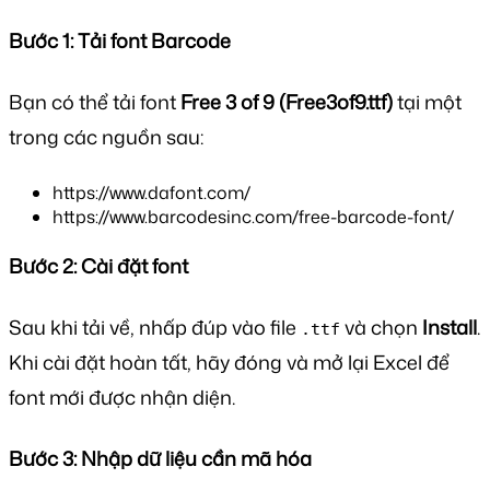
Bước 1: Tải font Barcode
Bạn có thể tải font
Free 3 of 9 (Free3of9.ttf)
tại một
trong các nguồn sau:
https://www.dafont.com/
https://www.barcodesinc.com/free-barcode-font/
Bước 2: Cài đặt font
Sau khi tải về, nhấp đúp vào file
và chọn
Install
.
.ttf
Khi cài đặt hoàn tất, hãy đóng và mở lại Excel để
font mới được nhận diện.
Bước 3: Nhập dữ liệu cần mã hóa