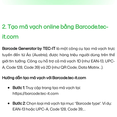
2. Tạo mã vạch online bằng Barcode.tec-
it.com
Barcode Generator by TEC-IT
 là một công cụ tạo mã vạch trực 
tuyến đến từ Áo (Austria), được hàng triệu người dùng trên thế 
giới tin tưởng. Công cụ hỗ trợ cả mã vạch 1D (như EAN-13, UPC-
A, Code 128, Code 39) và 2D (như QR Code, Data Matrix…).
Hướng dẫn tạo mã vạch với Barcode.tec-it.com
Bước 1:
 Truy cập trang tạo mã vạch tại: 
https://barcode.tec-it.com
Bước 2:
 Chọn loại mã vạch tại mục “Barcode type”. Ví dụ: 
EAN-13 hoặc UPC-A, Code 128, Code 39,...