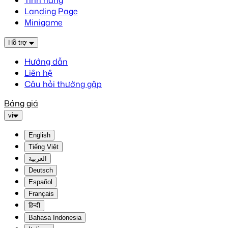
Tính năng
Landing Page
Minigame
Hỗ trợ
Hướng dẫn
Liên hệ
Câu hỏi thường gặp
Bảng giá
vi
English
Tiếng Việt
العربية
Deutsch
Español
Français
हिन्दी
Bahasa Indonesia