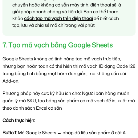
chuyển hoặc không có sẵn máy tính, điện thoại sẽ là 
giải pháp nhanh chóng và tiện lợi. Bạn có thể tham 
khảo 
cách tạo mã vạch trên điện thoại
 để biết cách 
tạo, lưu và chia sẻ mã chỉ trong vài phút.
7. Tạo mã vạch bằng Google Sheets
Google Sheets không có tính năng tạo mã vạch trực tiếp, 
nhưng bạn hoàn toàn có thể hiển thị mã vạch 1D dạng Code 128 
trong bảng tính bằng một hàm đơn giản, mà không cần cài 
Add-on.
Phương pháp này cực kỳ hữu ích cho: Người bán hàng muốn 
quản lý mã SKU, 
tạo bảng sản phẩm có mã vạch để in, xuất mã 
theo danh sách Excel có sẵn
Cách thực hiện:
Bước 1:
 Mở Google Sheets → nhập dữ liệu sản phẩm ở cột A