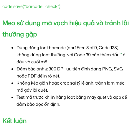
code.save("barcode_icheck")
Mẹo sử dụng mã vạch hiệu quả và tránh lỗi 
thường gặp
Dùng đúng font barcode (như Free 3 of 9, Code 128), 
không dùng font thường; với Code 39 cần thêm dấu 
*
 ở 
đầu và cuối mã.
Đảm bảo ảnh ≥ 300 DPI, ưu tiên định dạng PNG, SVG 
hoặc PDF để in rõ nét.
Không kéo giãn hoặc crop sai tỷ lệ ảnh, tránh làm méo 
mã gây lỗi quét.
Test mã trước khi in hàng loạt bằng máy quét và app để 
đảm bảo đọc ổn định.
Kết luận 