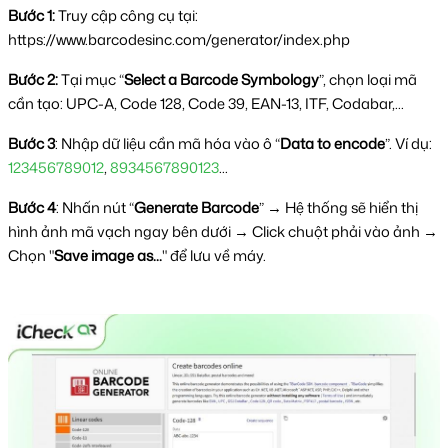
Bước 1:
 Truy cập công cụ tại: 
https://www.barcodesinc.com/generator/index.php
Bước 2:
 Tại mục “
Select a Barcode Symbology
”, chọn loại mã 
cần tạo: UPC-A, Code 128, Code 39, EAN-13, ITF, Codabar,...
Bước 3
: Nhập dữ liệu cần mã hóa vào ô “
Data to encode
”. Ví dụ: 
123456789012
, 
8934567890123
...
Bước 4
: Nhấn nút “
Generate Barcode
” → Hệ thống sẽ hiển thị
hình ảnh mã vạch ngay bên dưới → Click chuột phải vào ảnh →
Chọn "
Save image as...
" để lưu về máy.