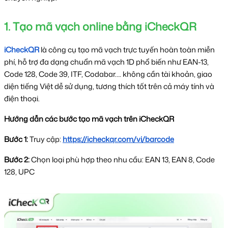
1. Tạo mã vạch online bằng iCheckQR
iCheckQR
 là công cụ tạo mã vạch trực tuyến hoàn toàn miễn 
phí, hỗ trợ đa dạng chuẩn mã vạch 1D phổ biến như EAN-13, 
Code 128, Code 39, ITF, Codabar…. không cần tài khoản, giao 
diện tiếng Việt dễ sử dụng, tương thích tốt trên cả máy tính và 
điện thoại.
Hướng dẫn các bước tạo mã vạch trên iCheckQR
Bước 1: 
Truy cập: 
https://icheckqr.com/vi/barcode
Bước 2:
Chọn loại phù hợp theo nhu cầu: EAN 13, EAN 8, Code
128, UPC