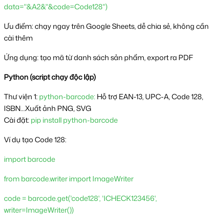
data="&A2&"&code=Code128")
Ưu điểm: chạy ngay trên Google Sheets, dễ chia sẻ, không cần 
cài thêm
Ứng dụng: tạo mã từ danh sách sản phẩm, export ra PDF
Python (script chạy độc lập)
Thư viện 1: 
python-barcode:
 Hỗ trợ EAN-13, UPC-A, Code 128, 
ISBN...Xuất ảnh PNG, SVG
Cài đặt: 
pip install python-barcode
Ví dụ tạo Code 128:
import barcode
from barcode.writer import ImageWriter
code = barcode.get('code128', 'ICHECK123456', 
writer=ImageWriter())