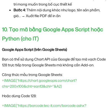
trí mong muốn trong bố cục thiết kế
Bước 4:
 Thêm nội dung khác như logo, tên sản phẩm, 
giá... → Xuất file PDF để in ấn
10. Tạo mã bằng Google Apps Script hoặc 
Python (cho IT)
Google Apps Script (trên Google Sheets)
Bạn có thể sử dụng Chart API của Google để tạo mã vạch Code 
128 trực tiếp trong Google Sheets mà không cần Add-on.
Công thức mẫu trong Google Sheets: 
=IMAGE("https://chart.googleapis.com/chart?
chs=200x100&cht=ean13&chl="&A2)
Hoặc dùng Code 128:
=IMAGE("https://barcode.tec-it.com/barcode.ashx?