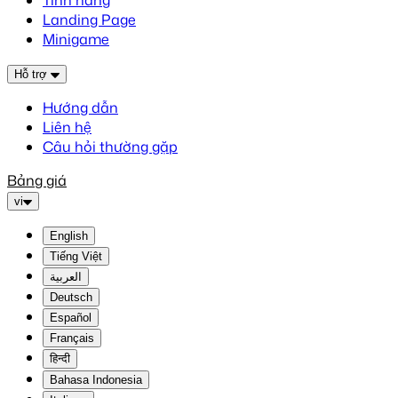
Tính năng
Landing Page
Minigame
Hỗ trợ
Hướng dẫn
Liên hệ
Câu hỏi thường gặp
Bảng giá
vi
English
Tiếng Việt
العربية
Deutsch
Español
Français
हिन्दी
Bahasa Indonesia