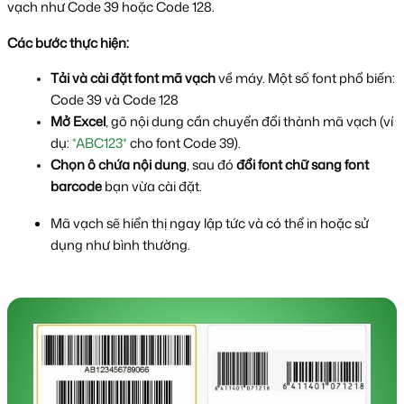
vạch như Code 39 hoặc Code 128.
Các bước thực hiện:
Tải và cài đặt font mã vạch
 về máy. Một số font phổ biến: 
Code 39 và Code 128
Mở Excel
, gõ nội dung cần chuyển đổi thành mã vạch (ví 
dụ: 
*ABC123*
 cho font Code 39).
Chọn ô chứa nội dung
, sau đó 
đổi font chữ sang font 
barcode
 bạn vừa cài đặt.
Mã vạch sẽ hiển thị ngay lập tức và có thể in hoặc sử 
dụng như bình thường.