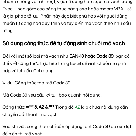
nhanh chóng và linh hoạt, việc sử dụng hàm tạo mã vạch trong 
Excel – bao gồm các công thức nâng cao hoặc macro VBA – sẽ 
là giải pháp tối ưu. Phần này đặc biệt phù hợp với người dùng 
muốn tự động hóa quy trình và tùy biến mã vạch theo nhu cầu 
riêng.
Sử dụng công thức để tự động sinh chuỗi mã vạch
Đối với một số loại mã vạch như 
EAN-13 hoặc Code 39
, bạn có 
thể viết công thức trực tiếp trong Excel để sinh chuỗi mã phù 
hợp với chuẩn định dạng.
Ví dụ: Công thức tạo mã Code 39
Mã Code 39 yêu cầu ký tự 
*
 bao quanh nội dung. 
Công thức: 
="*" & A2 & "*"
 .Trong đó 
A2
 là ô chứa nội dung cần 
chuyển đổi thành mã vạch.
Sau khi viết công thức, chỉ cần áp dụng font Code 39 đã cài đặt 
để hiển thị mã vạch.