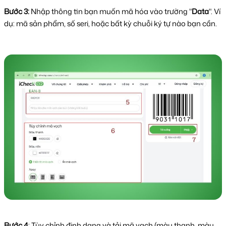
Bước 3:
Nhập thông tin bạn muốn mã hóa vào trường "
Data
". Ví
dụ: mã sản phẩm, số seri, hoặc bất kỳ chuỗi ký tự nào bạn cần.​
Bước 4
: Tùy chỉnh định dạng và tải mã vạch (màu thanh, màu