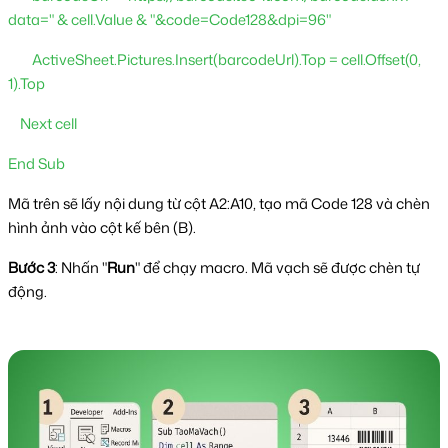
data=" & cell.Value & "&code=Code128&dpi=96"
        ActiveSheet.Pictures.Insert(barcodeUrl).Top = cell.Offset(0, 
1).Top
    Next cell
End Sub
Mã trên sẽ lấy nội dung từ cột A2:A10, tạo mã Code 128 và chèn 
hình ảnh vào cột kế bên (B).
Bước 3
: Nhấn "
Run
" để chạy macro. Mã vạch sẽ được chèn tự
động.