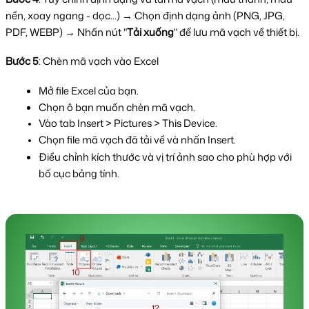
nền, xoay ngang - dọc...) → Chọn định dạng ảnh (PNG, JPG,
PDF, WEBP) → Nhấn nút "
Tải xuống
" để lưu mã vạch về thiết bị.
Bước 5
: Chèn mã vạch vào Excel
Mở file Excel của bạn.
Chọn ô bạn muốn chèn mã vạch.
Vào tab Insert > Pictures > This Device.
Chọn file mã vạch đã tải về và nhấn Insert.
Điều chỉnh kích thước và vị trí ảnh sao cho phù hợp với 
bố cục bảng tính.​