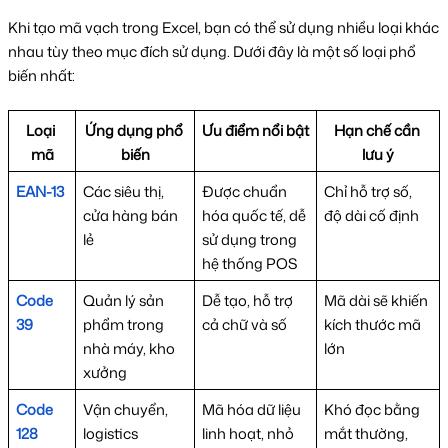
Khi tạo mã vạch trong Excel, bạn có thể sử dụng nhiều loại khác 
nhau tùy theo mục đích sử dụng. Dưới đây là một số loại phổ 
biến nhất:
Loại 
Ứng dụng phổ 
Ưu điểm nổi bật
Hạn chế cần 
mã
biến
lưu ý
EAN-13
Các siêu thị, 
Được chuẩn 
Chỉ hỗ trợ số, 
cửa hàng bán 
hóa quốc tế, dễ 
độ dài cố định
lẻ
sử dụng trong 
hệ thống POS
Code 
Quản lý sản 
Dễ tạo, hỗ trợ 
Mã dài sẽ khiến 
39
phẩm trong 
cả chữ và số
kích thước mã 
nhà máy, kho 
lớn
xưởng
Code 
Vận chuyển, 
Mã hóa dữ liệu 
Khó đọc bằng 
128
logistics
linh hoạt, nhỏ 
mắt thường, 