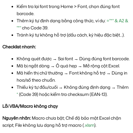
Kiểm tra lại font trong Home > Font, chọn đúng font 
barcode.
Thêm ký tự định dạng bằng công thức, ví dụ: 
="*" & A2 & 
"*"
 cho Code 39.
Tránh ký tự không hỗ trợ (dấu cách, ký hiệu đặc biệt…).
Checklist nhanh:
Không quét được → Sai font → Dùng đúng font barcode.
Mã bị ngắt dòng → Ô quá hẹp → Mở rộng cột Excel.
Mã hiển thị chữ thường → Font không hỗ trợ → Dùng in 
hoa/số theo chuẩn.
Thiếu ký tự đầu/cuối → Không đúng định dạng → Thêm 
*
 (Code 39) hoặc kiểm tra checksum (EAN-13).
Lỗi VBA/Macro không chạy
Nguyên nhân: 
Macro chưa bật; Chế độ bảo mật Excel chặn 
script; File không lưu dạng hỗ trợ macro (
.xlsm
).