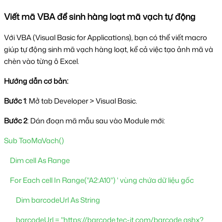
Viết mã VBA để sinh hàng loạt mã vạch tự động
Với VBA (Visual Basic for Applications), bạn có thể viết macro 
giúp tự động sinh mã vạch hàng loạt, kể cả việc tạo ảnh mã và 
chèn vào từng ô Excel.
Hướng dẫn cơ bản:
Bước 1
: Mở tab Developer > Visual Basic.
Bước 2
: Dán đoạn mã mẫu sau vào Module mới: 
Sub TaoMaVach()
    Dim cell As Range
    For Each cell In Range("A2:A10") ' vùng chứa dữ liệu gốc
        Dim barcodeUrl As String
        barcodeUrl = "https://barcode.tec-it.com/barcode.ashx?