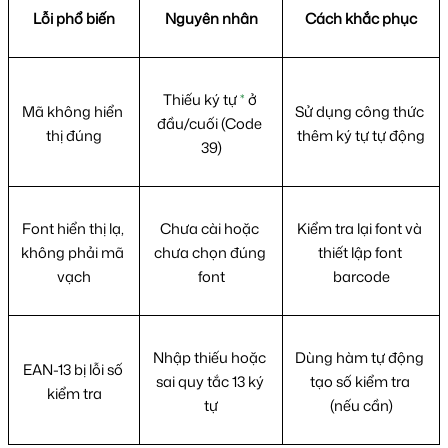
Lỗi phổ biến
Nguyên nhân
Cách khắc phục
Thiếu ký tự 
*
 ở 
Mã không hiển 
Sử dụng công thức 
đầu/cuối (Code 
thị đúng
thêm ký tự tự động
39)
Font hiển thị lạ, 
Chưa cài hoặc 
Kiểm tra lại font và 
không phải mã 
chưa chọn đúng 
thiết lập font 
vạch
font
barcode
Nhập thiếu hoặc 
Dùng hàm tự động 
EAN-13 bị lỗi số 
sai quy tắc 13 ký 
tạo số kiểm tra 
kiểm tra
tự
(nếu cần)