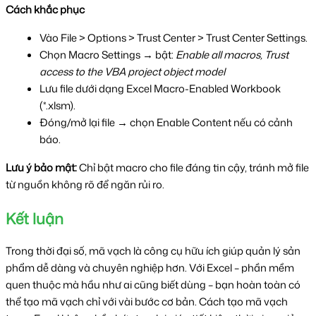
Cách khắc phục
Vào File > Options > Trust Center > Trust Center Settings.
Chọn Macro Settings → bật: 
Enable all macros, Trust 
access to the VBA project object model
Lưu file dưới dạng Excel Macro-Enabled Workbook 
(*.xlsm).
Đóng/mở lại file → chọn Enable Content nếu có cảnh 
báo.
Lưu ý bảo mật:
 Chỉ bật macro cho file đáng tin cậy, tránh mở file 
từ nguồn không rõ để ngăn rủi ro.
Kết luận
Trong thời đại số, mã vạch là công cụ hữu ích giúp quản lý sản 
phẩm dễ dàng và chuyên nghiệp hơn. Với Excel – phần mềm 
quen thuộc mà hầu như ai cũng biết dùng – bạn hoàn toàn có 
thể tạo mã vạch chỉ với vài bước cơ bản. Cách tạo mã vạch 